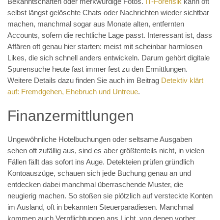
Bekanntschaften oder merkwürdige Fotos.
IT-Forensik
kann oft
selbst längst gelöschte Chats oder Nachrichten wieder sichtbar
machen, manchmal sogar aus Monate alten, entfernten
Accounts, sofern die rechtliche Lage passt. Interessant ist, dass
Affären oft genau hier starten: meist mit scheinbar harmlosen
Likes, die sich schnell anders entwickeln. Darum gehört digitale
Spurensuche heute fast immer fest zu den Ermittlungen.
Weitere Details dazu finden Sie auch im Beitrag
Detektiv klärt
auf: Fremdgehen, Ehebruch und Untreue
.
Finanzermittlungen
Ungewöhnliche Hotelbuchungen oder seltsame Ausgaben
sehen oft zufällig aus, sind es aber größtenteils nicht, in vielen
Fällen fällt das sofort ins Auge. Detekteien prüfen gründlich
Kontoauszüge, schauen sich jede Buchung genau an und
entdecken dabei manchmal überraschende Muster, die
neugierig machen. So stoßen sie plötzlich auf versteckte Konten
im Ausland, oft in bekannten Steuerparadiesen. Manchmal
kommen auch Verpflichtungen ans Licht, von denen vorher