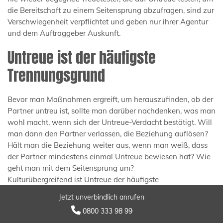
die Bereitschaft zu einem Seitensprung abzufragen, sind zur
Verschwiegenheit verpflichtet und geben nur ihrer Agentur
und dem Auftraggeber Auskunft.
Untreue ist der häufigste
Trennungsgrund
Bevor man Maßnahmen ergreift, um herauszufinden, ob der
Partner untreu ist, sollte man darüber nachdenken, was man
wohl macht, wenn sich der Untreue-Verdacht bestätigt. Will
man dann den Partner verlassen, die Beziehung auflösen?
Hält man die Beziehung weiter aus, wenn man weiß, dass
der Partner mindestens einmal Untreue bewiesen hat? Wie
geht man mit dem Seitensprung um?
Kulturübergreifend ist Untreue der häufigste
Trennungsgrund bei heterosexuellen Paaren. Das liegt
Jetzt unverbindlich anrufen
daran, dass der betrogene Partner es oft nicht weiter in der

0800 333 98 99
Beziehung aushält und glaubt, einen Anspruch zu haben,