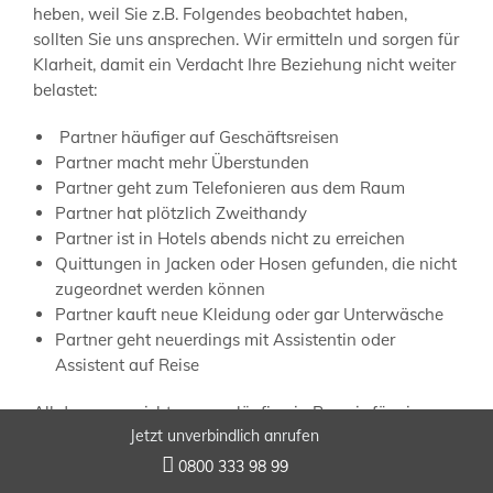
heben, weil Sie z.B. Folgendes beobachtet haben,
sollten Sie uns ansprechen. Wir ermitteln und sorgen für
Klarheit, damit ein Verdacht Ihre Beziehung nicht weiter
belastet:
Partner häufiger auf Geschäftsreisen
Partner macht mehr Überstunden
Partner geht zum Telefonieren aus dem Raum
Partner hat plötzlich Zweithandy
Partner ist in Hotels abends nicht zu erreichen
Quittungen in Jacken oder Hosen gefunden, die nicht
zugeordnet werden können
Partner kauft neue Kleidung oder gar Unterwäsche
Partner geht neuerdings mit Assistentin oder
Assistent auf Reise
All das muss nicht zwangsläufig ein Beweis für ein
Jetzt unverbindlich anrufen
Fremdgehen sein. Wenn Sie aber einen Verdacht haben
und Sie glauben, Anzeichen entdeckt zu haben,

0800 333 98 99
ermitteln wir gerne sehr diskret für Sie. Fehlverhalten