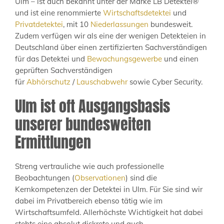
Ulm – ist auch bekannt unter der Marke LB Detektei®
und ist eine renommierte
Wirtschaftsdetektei
und
Privatdetektei
, mit 10
Niederlassungen
bundesweit.
Zudem verfügen wir als eine der wenigen Detekteien in
Deutschland über einen zertifizierten Sachverständigen
für das Detektei und
Bewachungsgewerbe
und einen
geprüften Sachverständigen
für
Abhörschutz
/
Lauschabwehr
sowie Cyber Security.
Ulm ist oft Ausgangsbasis
unserer bundesweiten
Ermittlungen
Streng vertrauliche wie auch professionelle
Beobachtungen (
Observationen
) sind die
Kernkompetenzen der Detektei in Ulm. Für Sie sind wir
dabei im Privatbereich ebenso tätig wie im
Wirtschaftsumfeld. Allerhöchste Wichtigkeit hat dabei
stehts eine absolut diskrete und auch