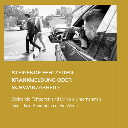
STEIGENDE FEHLZEITEN:
KRANKMELDUNG ODER
SCHWARZARBEIT?
Steigende Fehlzeiten sind für viele Unternehmen
längst kein Randthema mehr. Wenn…