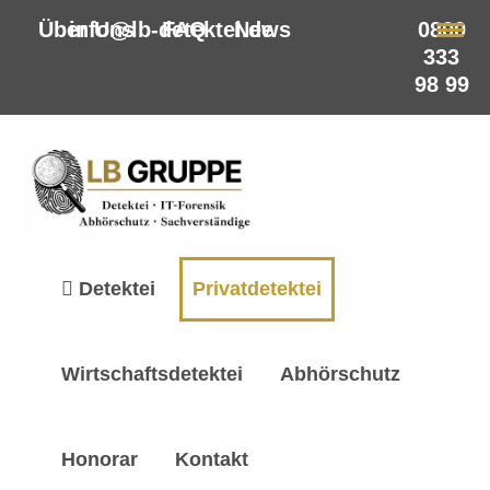
Über Uns
info@lb-detektei.de
FAQ
News
0800
333
98 99
Detektei
Privatdetektei
Wirtschaftsdetektei
Abhörschutz
Honorar
Kontakt