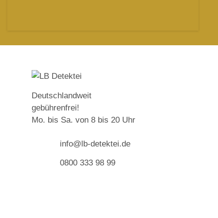
LB
Det
Deutschlandweit
gebührenfrei!
D
Mo. bis Sa. von 8 bis 20 Uhr
e
t
info@lb-detektei.de
e
k
0800 333 98 99
t
e
i
P