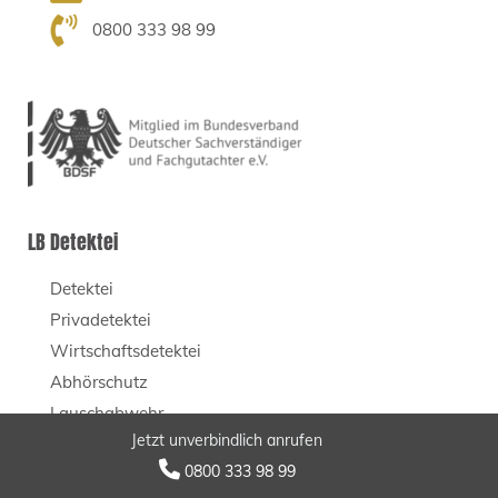
0800 333 98 99
LB Detektei
Detektei
Privadetektei
Wirtschaftsdetektei
Abhörschutz
Lauschabwehr
Jetzt unverbindlich anrufen
IT Forensik

0800 333 98 99
Technik