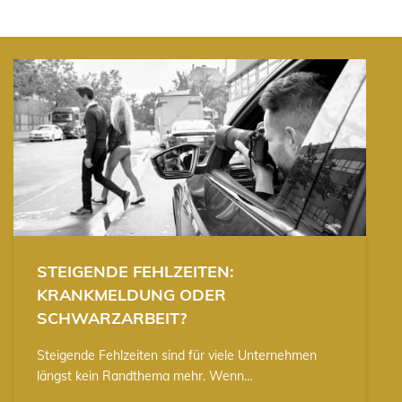
STEIGENDE FEHLZEITEN:
KRANKMELDUNG ODER
SCHWARZARBEIT?
Steigende Fehlzeiten sind für viele Unternehmen
längst kein Randthema mehr. Wenn…