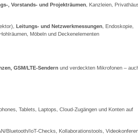
gs-, Vorstands- und Projekträumen
, Kanzleien, Privathäu
ektor),
Leitungs- und Netzwerkmessungen
, Endoskopie,
 Hohlräumen, Möbeln und Deckenelementen
nzen, GSM/LTE-Sendern
und verdeckten Mikrofonen – auch
phones, Tablets, Laptops, Cloud-Zugängen und Konten auf
N/Bluetooth/IoT-Checks, Kollaborationstools, Videokonfere