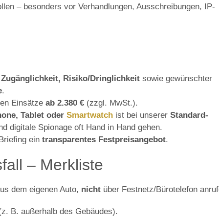
ollen – besonders vor Verhandlungen, Ausschreibungen, IP-
Zugänglichkeit, Risiko/Dringlichkeit
sowie gewünschter
e
.
ten Einsätze
ab 2.380 €
(zzgl. MwSt.).
one, Tablet oder
Smartwatch
ist bei unserer
Standard-
nd digitale Spionage oft Hand in Hand gehen.
riefing ein
transparentes Festpreisangebot
.
all – Merkliste
us dem eigenen Auto,
nicht
über Festnetz/Bürotelefon anruf
(z. B. außerhalb des Gebäudes).