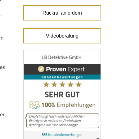
Rückruf anfordern
–
Videoberatung
rn
res
er