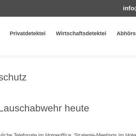
info
Privatdetektei
Wirtschaftsdetektei
Abhörs
schutz
 Lauschabwehr heute
iche Telefonate im Homeoffice, Strategie-Meetings im Hote