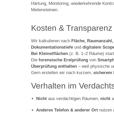
Härtung, Monitoring, wiederkehrende Kontr
Meilensteinen.
Kosten & Transparenz
Wir kalkulieren nach
Fläche, Raumanzahl, 
Dokumentationstiefe
und
digitalem Scop
Bei Kleinstflächen
(z. B. 1–2 Räume) star
Die
forensische Erstprüfung
von
Smartph
Überprüfung enthalten
– weil physische u
Gern erstellen wir nach kurzem,
sicherem
B
Verhalten im Verdachtsf
Nicht
aus verdächtigen Räumen,
nicht
a
Anderes Telefon & anderer Ort
nutzen 