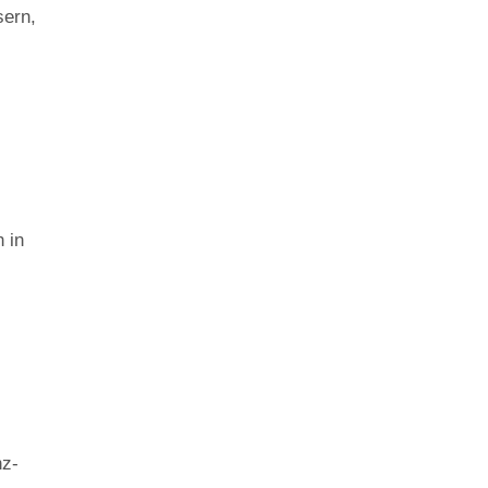
sern,
 in
nz-