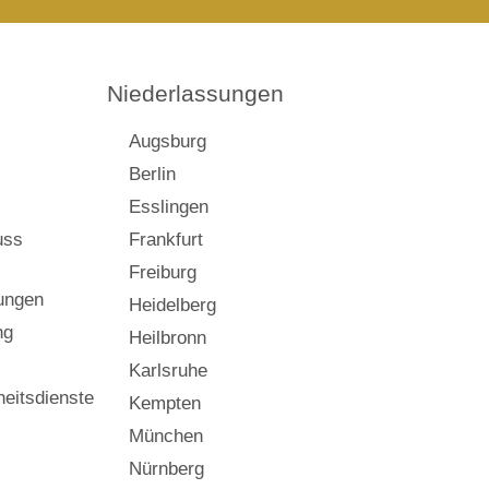
Niederlassungen
Augsburg
Berlin
Esslingen
uss
Frankfurt
Freiburg
ungen
Heidelberg
ng
Heilbronn
Karlsruhe
eitsdienste
Kempten
München
Nürnberg