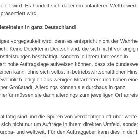
eiert wird. Es handelt sich dabei um unlauteren Wettbewerb
räsentiert wird.
detekteien in ganz Deutschland!
iges vorgegaukelt wird, denn es entspricht nicht der Wahrhei
ch: Keine Detektei in Deutschland, die sich nicht vorrangig 
tleistungen beschäftigt, sondern in Ihrem Interesse in
erart hohe Auftragslage aufweisen können, dass sie bundeswe
iben kann, ohne sich selbst in betriebswirtschaftlicher Hins
gewöhnlich lediglich aus wenigen Mitarbeitern und haben ein
einer Großstadt. Allerdings können sie durchaus in ganz
ierfür müssen sie dann allerdings zum jeweiligen Ort anrei
.
al tätig sind und die Spuren von Verdächtigen oft über weite
sich nicht nur um Aufträge in ihrem direkten Umfeld, sonde
ropa- und weltweit. Für den Auftraggeber kann dies in der 