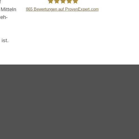
f
 Mitteln
865
Bewertungen auf ProvenExpert.com
reh-
LB Detektive GmbH
ist.