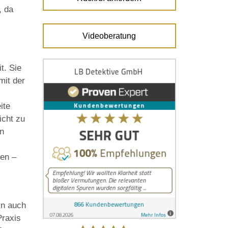
, da
Videoberatung
t. Sie
mit der
ite
icht zu
en
sen –
rn auch
Praxis