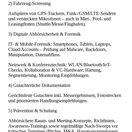
2) Fahrzeug-Screening
Aufspüren von GPS-Trackern, Funk-/GSM/LTE-Sendern
und versteckten Mikrofonen – auch in Miet-, Pool- und
Leasingflotten (Shuttle/Messe/Flughafen).
3) Digitale Abhörsicherheit & Forensik
IT- & Mobile-Forensik: Smartphones, Tablets, Laptops,
Cloud/Accounts – Prüfung auf Malware, Backdoors,
Manipulation, Datenabfluss.
Netzwerk & Konferenztechnik: WLAN/Bluetooth/IoT-
Checks, Kollaboration & VC-Hardware; Härtung,
Segmentierung, Monitoring-Empfehlungen.
4) Gutachterliche Dokumentation
Gerichtsfeste Gutachten inkl. Messergebnissen, Fotostrecken
und priorisierten Handlungsempfehlungen.
5) Prävention & Schulung
Abhörsichere Raum- und Meeting-Konzepte, Richtlinien,
Awareness-Trainings sowie regelmäßige Nach-Sweeps vor
kritischen Terminen (Pitches, M&A, Hauptversammlungen,