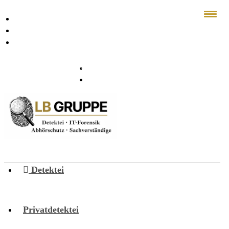
Über Uns
FAQ
News
info@lb-detektei.de
0800 333 98 99
Detektei
Privatdetektei