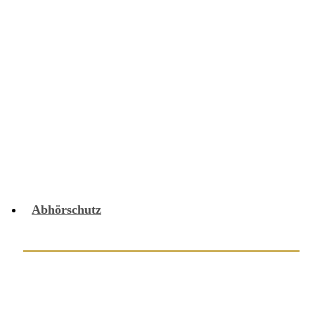
Versicherungsbetrug
Videofunksender
Videoüberwachung
Wettbewerbsverstösse
Wirtschaftskriminalität
Videoberatung
Abhörschutz
Audioüberwachung
Carscreening
GPS-Sender