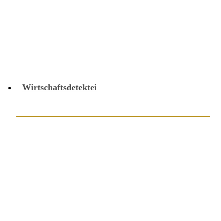
Unterhaltsangelegenheiten
Untreue
Videofunksender
Videoberatung
Wirtschaftsdetektei
Abfindung
Abhörschutz
Abrechnungsbetrug
Alarmanlagentechnik
Arbeitgeberermittlung