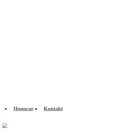
OSINT Social-Media-Ermittlung
Sachverständiger
Smartwatch Forensik
Spyware auf Windows & Mac finden
Verdeckte Videoüberwachung
FAQ Lauschabwehr
Honorar
Kontakt