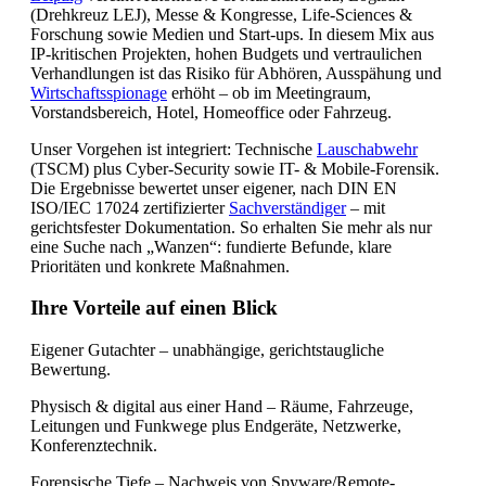
(Drehkreuz LEJ), Messe & Kongresse, Life-Sciences &
Forschung sowie Medien und Start-ups. In diesem Mix aus
IP-kritischen Projekten, hohen Budgets und vertraulichen
Verhandlungen ist das Risiko für Abhören, Ausspähung und
Wirtschaftsspionage
erhöht – ob im Meetingraum,
Vorstandsbereich, Hotel, Homeoffice oder Fahrzeug.
Unser Vorgehen ist integriert: Technische
Lauschabwehr
(TSCM) plus Cyber-Security sowie IT- & Mobile-Forensik.
Die Ergebnisse bewertet unser eigener, nach DIN EN
ISO/IEC 17024 zertifizierter
Sachverständiger
– mit
gerichtsfester Dokumentation. So erhalten Sie mehr als nur
eine Suche nach „Wanzen“: fundierte Befunde, klare
Prioritäten und konkrete Maßnahmen.
Ihre Vorteile auf einen Blick
Eigener Gutachter – unabhängige, gerichtstaugliche
Bewertung.
Physisch & digital aus einer Hand – Räume, Fahrzeuge,
Leitungen und Funkwege plus Endgeräte, Netzwerke,
Konferenztechnik.
Forensische Tiefe – Nachweis von Spyware/Remote-