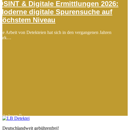
OSINT & Digitale Ermittlungen 2026:
Moderne digitale Spurensuche auf
höchstem Niveau
ie Arbeit von Detekteien hat sich in den vergangenen Jahren
stark…
mehr lesen
Deutschlandweit gebührenfrei!