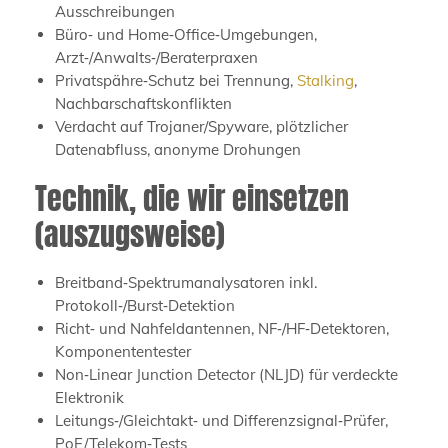
Ausschreibungen
Büro‑ und Home‑Office‑Umgebungen,
Arzt‑/Anwalts‑/Beraterpraxen
Privatspähre‑Schutz bei Trennung,
Stalking
,
Nachbarschaftskonflikten
Verdacht auf Trojaner/Spyware, plötzlicher
Datenabfluss, anonyme Drohungen
Technik, die wir einsetzen
(auszugsweise)
Breitband‑Spektrumanalysatoren inkl.
Protokoll‑/Burst‑Detektion
Richt‑ und Nahfeldantennen, NF‑/HF‑Detektoren,
Komponententester
Non‑Linear Junction Detector (NLJD) für verdeckte
Elektronik
Leitungs‑/Gleichtakt‑ und Differenzsignal‑Prüfer,
PoE/Telekom‑Tests