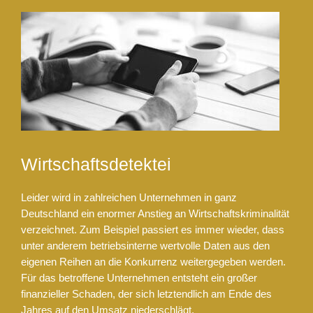
Wirtschaftsdetektei
Leider wird in zahlreichen Unternehmen in ganz
Deutschland ein enormer Anstieg an Wirtschaftskriminalität
verzeichnet. Zum Beispiel passiert es immer wieder, dass
unter anderem betriebsinterne wertvolle Daten aus den
eigenen Reihen an die Konkurrenz weitergegeben werden.
Für das betroffene Unternehmen entsteht ein großer
finanzieller Schaden, der sich letztendlich am Ende des
Jahres auf den Umsatz niederschlägt.