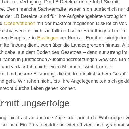
rbeit zur Verfügung. Die LB Detektei unterstützt Sie mit
che. Denn manche Sachverhalte lassen sich tatsächlich nur 
ter der LB Detektei sind für ihre Aufgabengebiete vorzüglich
nd
Observationen
mit der maximal möglichen Diskretion vor. 
etektiv, wenn er nicht auffällt und seine Ermittlungsarbeit im
hren Hauptsitz in
Esslingen
am Neckar. Ermittelt wird jedoch
ttelfindung dient, auch über die Landesgrenzen hinaus. All
h dabei auf dem Boden des Gesetzes – denn nur streng im
l haben in juristischen Auseinandersetzungen Gewicht. Ein 
und verlässt ihn nicht einen Millimeter weit. Für die
in. Und unsere Erfahrung, die mit kriminalistischem Gespür
d geht. Wir ruhen nicht, bis Ihre Angelegenheiten sich geklä
Unrecht durchs Leben gehen können.
Ermittlungserfolge
pringt nicht auf anfahrende Züge oder bricht die Wohnungen 
suchen. Ein Privatdetektiv arbeitet effizient und systematis