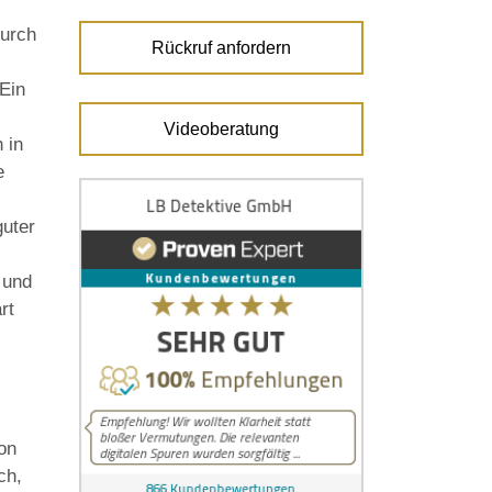
durch
Rückruf anfordern
Ein
Videoberatung
 in
e
guter
 und
rt
von
ch,