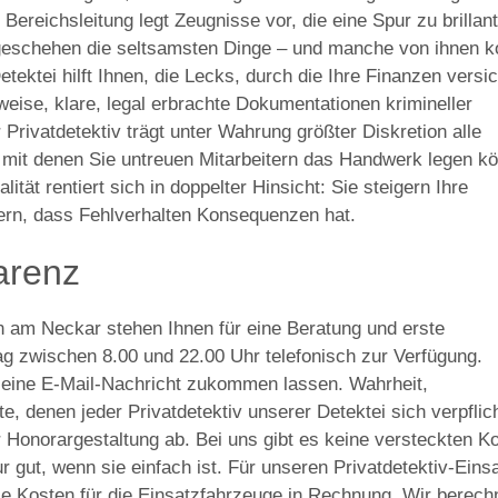
Bereichsleitung legt Zeugnisse vor, die eine Spur zu brillant
geschehen die seltsamsten Dinge – und manche von ihnen k
tektei hilft Ihnen, die Lecks, durch die Ihre Finanzen versi
eise, klare, legal erbrachte Dokumentationen krimineller
Privatdetektiv trägt unter Wahrung größter Diskretion alle
it denen Sie untreuen Mitarbeitern das Handwerk legen k
ität rentiert sich in doppelter Hinsicht: Sie steigern Ihre
itern, dass Fehlverhalten Konsequenzen hat.
arenz
n am Neckar stehen Ihnen für eine Beratung und erste
g zwischen 8.00 und 22.00 Uhr telefonisch zur Verfügung.
t eine E-Mail-Nachricht zukommen lassen. Wahrheit,
 denen jeder Privatdetektiv unserer Detektei sich verpflic
er Honorargestaltung ab. Bei uns gibt es keine versteckten K
 gut, wenn sie einfach ist. Für unseren Privatdetektiv-Eins
die Kosten für die Einsatzfahrzeuge in Rechnung. Wir berec