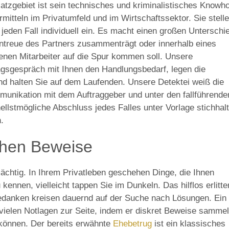
satzgebiet ist sein technisches und kriminalistisches Knowh
rmitteln im Privatumfeld und im Wirtschaftssektor. Sie stell
eden Fall individuell ein. Es macht einen großen Unterschi
Untreue des Partners zusammenträgt oder innerhalb eines
nen Mitarbeiter auf die Spur kommen soll. Unsere
ngsgespräch mit Ihnen den Handlungsbedarf, legen die
nd halten Sie auf dem Laufenden. Unsere Detektei weiß die
munikation mit dem Auftraggeber und unter den fallführende
hnellstmögliche Abschluss jedes Falles unter Vorlage stichhalt
.
chen Beweise
ächtig. In Ihrem Privatleben geschehen Dinge, die Ihnen
kennen, vielleicht tappen Sie im Dunkeln. Das hilflos erlitt
Gedanken kreisen dauernd auf der Suche nach Lösungen. Ein
n vielen Notlagen zur Seite, indem er diskret Beweise sammel
 können. Der bereits erwähnte
Ehebetrug
ist ein klassisches