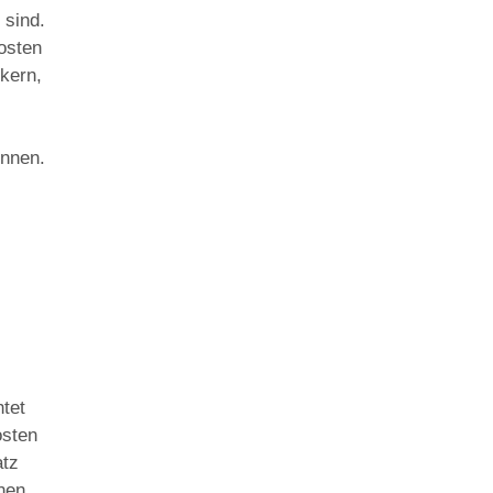
 sind.
osten
ckern,
önnen.
htet
osten
atz
hnen