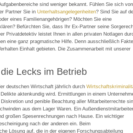
 Aufgabenbereiche sind weniger bekannt. Fühlen Sie sich von
er Partner Sie in
Unterhaltsangelegenheiten
? Sind Sie auf d
oder eines Familienangehörigen? Möchten Sie eine
lären? Befürchten Sie, dass Ihr Ex-Partner seine Sorgerech
er Privatdetektiv leistet Ihnen in allen privaten Notlagen dur
n eine ganz pragmatische Hilfe. Denn ausschließlich Fakt
rhalten Einhalt gebieten. Die Zusammenarbeit mit unserer
die Lecks im Betrieb
der deutschen Wirtschaft jährlich durch
Wirtschaftskriminalit
er Delikte aktenkundig wird. Ermittlungen in einem Unternehm
Diskretion und penible Beachtung aller Mitarbeiterrechte si
chwinden aus dem Lager Waren. Ein Außendienstmitarbeite
nd großen Spesenrechnungen nach Hause. Ein wichtiger
sbescheinigung nach der anderen ein. Beim
he Lösung auf, die in der eigenen Forschungsabteilung