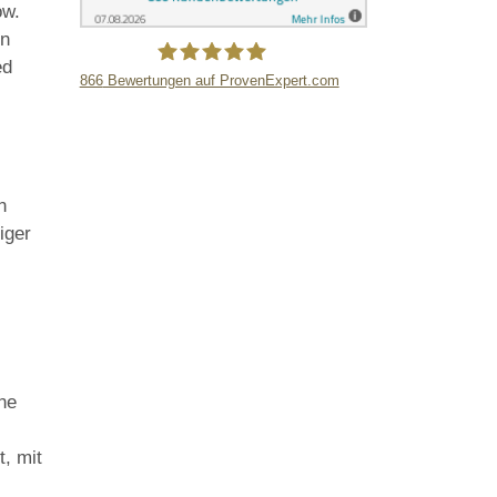
ow.
en
ed
866
Bewertungen auf ProvenExpert.com
LB Detektive GmbH
n
iger
ene
t, mit