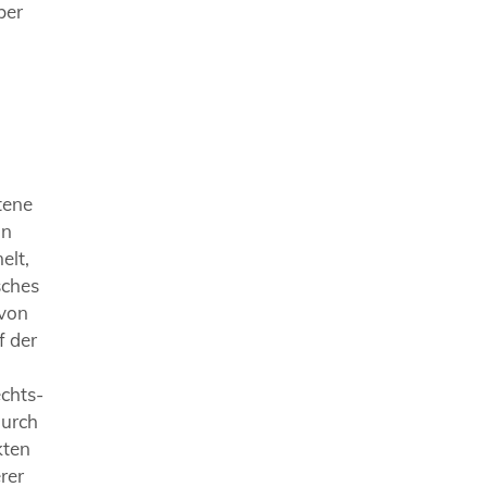
ber
ttene
in
elt,
sches
 von
f der
echts-
durch
kten
rer