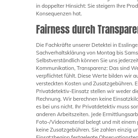
in doppelter Hinsicht: Sie steigern Ihre Pro
Konsequenzen hat.
Fairness durch Transpare
Die Fachkräfte unserer Detektei in Essling
Sachverhaltsklärung von Montag bis Samst
Selbstverständlich können Sie uns jederze
Kommunikation, Transparenz: Das sind Wert
verpflichtet fühlt. Diese Werte bilden wir 
versteckten Kosten und Zusatzgebühren. Ein
Privatdetektiv-Einsatz stellen wir weder d
Rechnung. Wir berechnen keine Einsatzkil
es bei uns nicht. Ihr Privatdetektiv muss s
anderen Arbeitszeiten. Jede Ermittlungsar
Foto-/Videomaterial belegt und mit einem 
keine Zusatzgebühren. Sie zahlen einzig un
Einsatzbeginn festgelegte Observationsteam