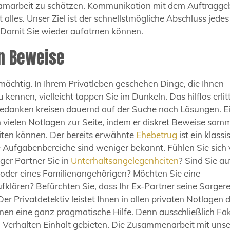
Teamarbeit zu schätzen. Kommunikation mit dem Auftragge
 alles. Unser Ziel ist der schnellstmögliche Abschluss jedes
e. Damit Sie wieder aufatmen können.
en Beweise
mächtig. In Ihrem Privatleben geschehen Dinge, die Ihnen
 kennen, vielleicht tappen Sie im Dunkeln. Das hilflos erli
 Gedanken kreisen dauernd auf der Suche nach Lösungen. E
in vielen Notlagen zur Seite, indem er diskret Beweise samm
eiten können. Der bereits erwähnte
Ehebetrug
ist ein klassi
e Aufgabenbereiche sind weniger bekannt. Fühlen Sie sich
ger Partner Sie in
Unterhaltsangelegenheiten
? Sind Sie au
 oder eines Familienangehörigen? Möchten Sie eine
fklären? Befürchten Sie, dass Ihr Ex-Partner seine Sorger
Der Privatdetektiv leistet Ihnen in allen privaten Notlagen 
en eine ganz pragmatische Hilfe. Denn ausschließlich Fa
erhalten Einhalt gebieten. Die Zusammenarbeit mit unse