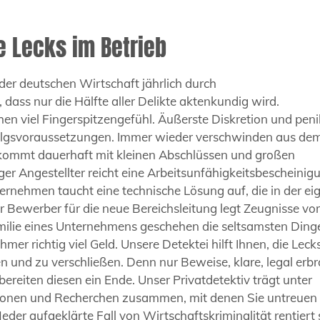
e Lecks im Betrieb
 der deutschen Wirtschaft jährlich durch
t, dass nur die Hälfte aller Delikte aktenkundig wird.
n viel Fingerspitzengefühl. Äußerste Diskretion und peni
rfolgsvoraussetzungen. Immer wieder verschwinden aus de
kommt dauerhaft mit kleinen Abschlüssen und großen
r Angestellter reicht eine Arbeitsunfähigkeitsbescheinig
rnehmen taucht eine technische Lösung auf, die in der ei
Bewerber für die neue Bereichsleitung legt Zeugnisse vor,
Familie eines Unternehmens geschehen die seltsamsten Ding
r richtig viel Geld. Unsere Detektei hilft Ihnen, die Lecks
en und zu verschließen. Denn nur Beweise, klare, legal erb
reiten diesen ein Ende. Unser Privatdetektiv trägt unter
tionen und Recherchen zusammen, mit denen Sie untreuen
der aufgeklärte Fall von Wirtschaftskriminalität rentiert 