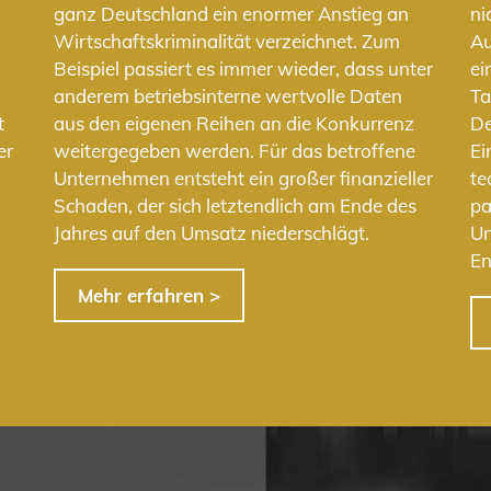
n
ganz Deutschland ein enormer Anstieg an
ni
Wirtschaftskriminalität verzeichnet. Zum
Au
Beispiel passiert es immer wieder, dass unter
ei
anderem betriebsinterne wertvolle Daten
Ta
t
aus den eigenen Reihen an die Konkurrenz
De
er
weitergegeben werden. Für das betroffene
Ei
Unternehmen entsteht ein großer finanzieller
te
Schaden, der sich letztendlich am Ende des
pa
Jahres auf den Umsatz niederschlägt.
Un
En
Mehr erfahren >