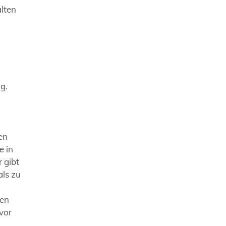
alten
g.
en
e in
 gibt
als zu
hen
vor