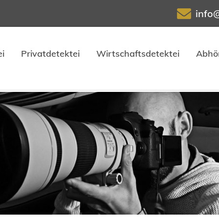
info
i
Privatdetektei
Wirtschaftsdetektei
Abhö