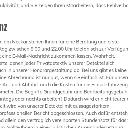
duktivität; und Sie zeigen Ihren Mitarbeitern, dass Fehlverh
nz
en am Neckar stehen Ihnen für eine Beratung und erste
ag zwischen 8.00 und 22.00 Uhr telefonisch zur Verfügun
it eine E-Mail-Nachricht zukommen lassen. Wahrheit,
e, denen jeder Privatdetektiv unserer Detektei sich
auch in unserer Honorargestaltung ab. Bei uns gibt es keine
e Abrechnung ist nur gut, wenn sie einfach ist. Für unser
ie An- und Abfahrt noch die Kosten für die Einsatzfahrzeug
ometer. Die Begriffe Grundgebühr und Bearbeitungsgebühr
onntags oder nachts arbeiten? Dadurch wird er nicht teurer 
beit wird von unserer Detektei mit aussagestarkem
professionellen Bericht abgeschlossen. Auch dafür entste
d allein den vertraglich vereinbarten Stundensatz für das 
. Sollte Ihnen in einer juristischen Auseinandersetzung