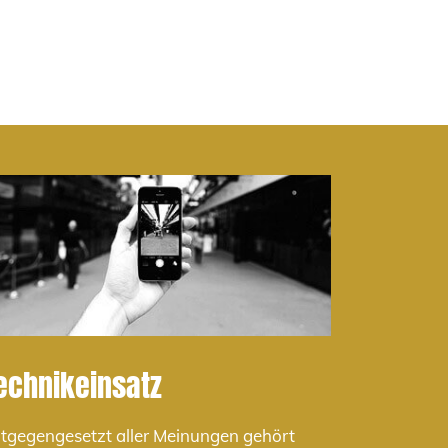
echnikeinsatz
tgegengesetzt aller Meinungen gehört