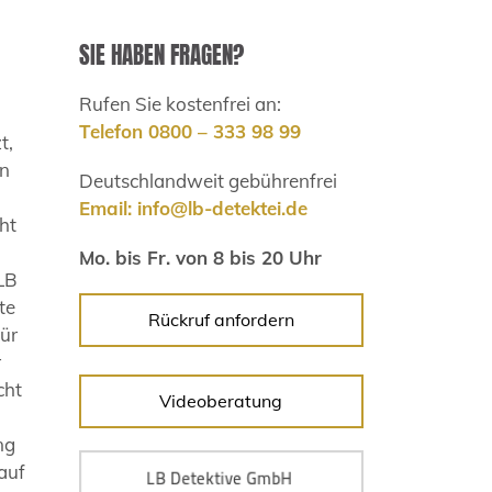
SIE HABEN FRAGEN?
Rufen Sie kostenfrei an:
Telefon 0800 – 333 98 99
t,
en
Deutschlandweit gebührenfrei
Email:
info@lb-detektei.de
ht
Mo. bis Fr. von 8 bis 20 Uhr
 LB
te
Rückruf anfordern
für
r
cht
Videoberatung
ng
auf