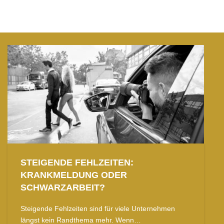
STEIGENDE FEHLZEITEN:
KRANKMELDUNG ODER
SCHWARZARBEIT?
Steigende Fehlzeiten sind für viele Unternehmen
längst kein Randthema mehr. Wenn…