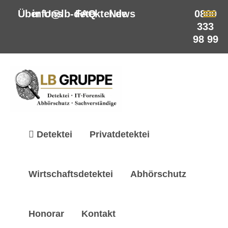
Über Uns
info@lb-detektei.de
FAQ
News
0800
333
98 99
Detektei
Privatdetektei
Wirtschaftsdetektei
Abhörschutz
Honorar
Kontakt