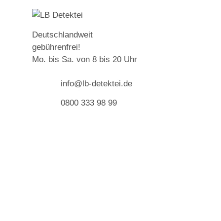
LB
Det
Deutschlandweit
gebührenfrei!
D
Mo. bis Sa. von 8 bis 20 Uhr
e
t
info@lb-detektei.de
e
k
0800 333 98 99
t
e
i
P
r
i
v
a
d