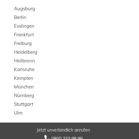
Augsburg
Berlin
Esslingen
Frankfurt
Freiburg
Heidelberg
Heilbronn
Karlsruhe
Kempten
München
Nürnberg
Stuttgart
Ulm
Jetzt unverbindlich anrufen
© 2026 LB Detektei

0800 333 98 99