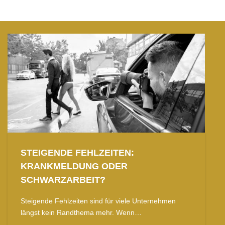
STEIGENDE FEHLZEITEN:
KRANKMELDUNG ODER
SCHWARZARBEIT?
Steigende Fehlzeiten sind für viele Unternehmen
längst kein Randthema mehr. Wenn…