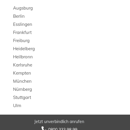
Augsburg
Berlin
Esslingen
Frankfurt
Freiburg
Heidelberg
Heilbronn
Karlsruhe
Kempten
München
Nürnberg
Stuttgart
Ulm
Jetzt unverbindlich anrufen
© 2026 LB Detektei

0800 333 98 99