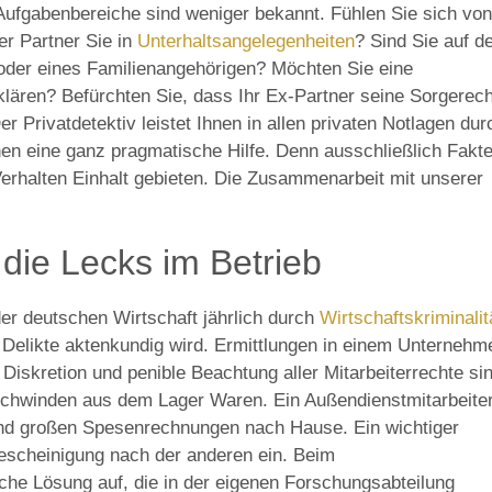
 Aufgabenbereiche sind weniger bekannt. Fühlen Sie sich von
er Partner Sie in
Unterhaltsangelegenheiten
? Sind Sie auf d
oder eines Familienangehörigen? Möchten Sie eine
lären? Befürchten Sie, dass Ihr Ex-Partner seine Sorgerech
er Privatdetektiv leistet Ihnen in allen privaten Notlagen dur
n eine ganz pragmatische Hilfe. Denn ausschließlich Fakt
rhalten Einhalt gebieten. Die Zusammenarbeit mit unserer
die Lecks im Betrieb
der deutschen Wirtschaft jährlich durch
Wirtschaftskriminalit
er Delikte aktenkundig wird. Ermittlungen in einem Unternehm
Diskretion und penible Beachtung aller Mitarbeiterrechte si
chwinden aus dem Lager Waren. Ein Außendienstmitarbeite
nd großen Spesenrechnungen nach Hause. Ein wichtiger
sbescheinigung nach der anderen ein. Beim
he Lösung auf, die in der eigenen Forschungsabteilung