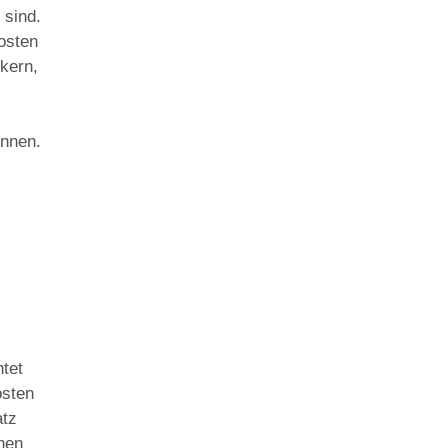
 sind.
osten
ckern,
önnen.
htet
osten
atz
hnen