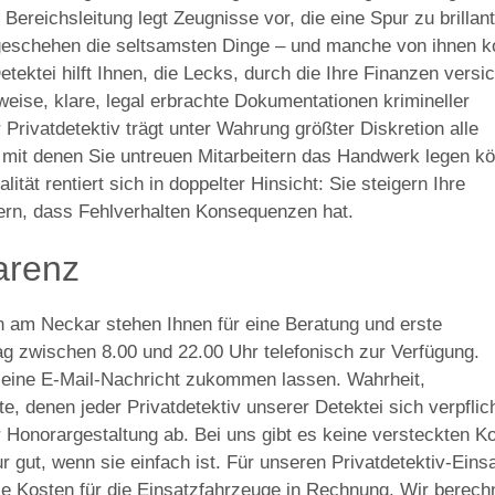
Bereichsleitung legt Zeugnisse vor, die eine Spur zu brillant
geschehen die seltsamsten Dinge – und manche von ihnen k
tektei hilft Ihnen, die Lecks, durch die Ihre Finanzen versi
eise, klare, legal erbrachte Dokumentationen krimineller
Privatdetektiv trägt unter Wahrung größter Diskretion alle
it denen Sie untreuen Mitarbeitern das Handwerk legen k
ität rentiert sich in doppelter Hinsicht: Sie steigern Ihre
itern, dass Fehlverhalten Konsequenzen hat.
arenz
n am Neckar stehen Ihnen für eine Beratung und erste
g zwischen 8.00 und 22.00 Uhr telefonisch zur Verfügung.
t eine E-Mail-Nachricht zukommen lassen. Wahrheit,
 denen jeder Privatdetektiv unserer Detektei sich verpflic
er Honorargestaltung ab. Bei uns gibt es keine versteckten K
 gut, wenn sie einfach ist. Für unseren Privatdetektiv-Eins
die Kosten für die Einsatzfahrzeuge in Rechnung. Wir berec