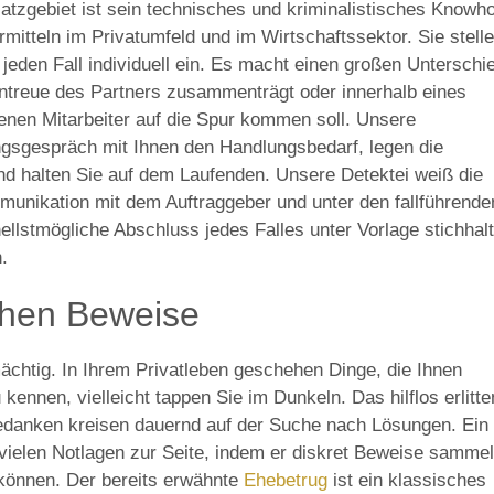
satzgebiet ist sein technisches und kriminalistisches Knowh
rmitteln im Privatumfeld und im Wirtschaftssektor. Sie stell
eden Fall individuell ein. Es macht einen großen Unterschi
Untreue des Partners zusammenträgt oder innerhalb eines
nen Mitarbeiter auf die Spur kommen soll. Unsere
ngsgespräch mit Ihnen den Handlungsbedarf, legen die
nd halten Sie auf dem Laufenden. Unsere Detektei weiß die
munikation mit dem Auftraggeber und unter den fallführende
hnellstmögliche Abschluss jedes Falles unter Vorlage stichhalt
.
chen Beweise
ächtig. In Ihrem Privatleben geschehen Dinge, die Ihnen
kennen, vielleicht tappen Sie im Dunkeln. Das hilflos erlitt
Gedanken kreisen dauernd auf der Suche nach Lösungen. Ein
n vielen Notlagen zur Seite, indem er diskret Beweise sammel
 können. Der bereits erwähnte
Ehebetrug
ist ein klassisches