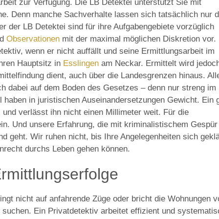
rbeit zur Verfügung. Die LB Detektei unterstützt Sie mit
che. Denn manche Sachverhalte lassen sich tatsächlich nur 
ter der LB Detektei sind für ihre Aufgabengebiete vorzüglich
nd
Observationen
mit der maximal möglichen Diskretion vor. 
etektiv, wenn er nicht auffällt und seine Ermittlungsarbeit im
hren Hauptsitz in
Esslingen
am Neckar. Ermittelt wird jedoch
ttelfindung dient, auch über die Landesgrenzen hinaus. All
h dabei auf dem Boden des Gesetzes – denn nur streng im
l haben in juristischen Auseinandersetzungen Gewicht. Ein 
und verlässt ihn nicht einen Millimeter weit. Für die
in. Und unsere Erfahrung, die mit kriminalistischem Gespür
d geht. Wir ruhen nicht, bis Ihre Angelegenheiten sich geklä
Unrecht durchs Leben gehen können.
Ermittlungserfolge
pringt nicht auf anfahrende Züge oder bricht die Wohnungen 
suchen. Ein Privatdetektiv arbeitet effizient und systematis