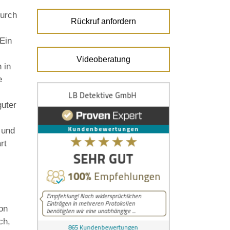
durch
Rückruf anfordern
Ein
Videoberatung
 in
e
guter
 und
rt
von
ch,