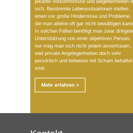
pikante Vorkommnisse und Begebenheiten m
sich. Bestimmte Lebenssituationen stellen
einen vor große Hindernisse und Probleme,
die man alleine oft gar nicht bewältigen kann
In solchen Fällen benötigt man zwar dringen
Unterstützung von einer objektiven Person,
nur mag man sich nicht jedem anvertrauen,
weil private Angelegenheiten doch sehr
persönlich und teilweise mit Scham behaftet
sind.
Mehr erfahren >