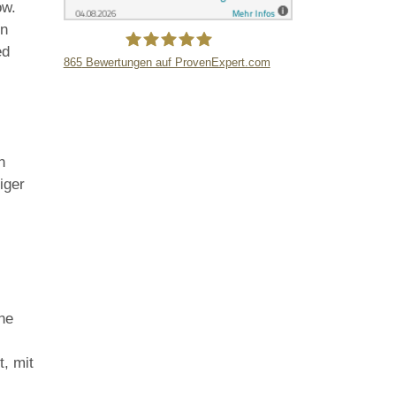
ow.
en
ed
865
Bewertungen auf ProvenExpert.com
LB Detektive GmbH
n
iger
ene
t, mit