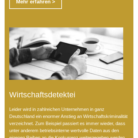
Mehr erfahren >
Wirtschaftsdetektei
Leider wird in zahlreichen Unternehmen in ganz
Deutschland ein enormer Anstieg an Wirtschaftskriminalität
verzeichnet. Zum Beispiel passiert es immer wieder, dass
unter anderem betriebsinterne wertvolle Daten aus den
eigenen Reihen an die Konkurrenz weitergegeben werden.