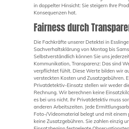
in doppelter Hinsicht: Sie steigern Ihre Pro
Konsequenzen hat.
Fairness durch Transpare
Die Fachkräfte unserer Detektei in Essling
Sachverhaltsklärung von Montag bis Samst
Selbstverständlich können Sie uns jederze
Kommunikation, Transparenz: Das sind Wert
verpflichtet fühlt. Diese Werte bilden wir 
versteckten Kosten und Zusatzgebühren. Ein
Privatdetektiv-Einsatz stellen wir weder d
Rechnung. Wir berechnen keine Einsatzkil
es bei uns nicht. Ihr Privatdetektiv muss s
anderen Arbeitszeiten. Jede Ermittlungsar
Foto-/Videomaterial belegt und mit einem 
keine Zusatzgebühren. Sie zahlen einzig un
Einsatzbeginn festgelegte Observationsteam