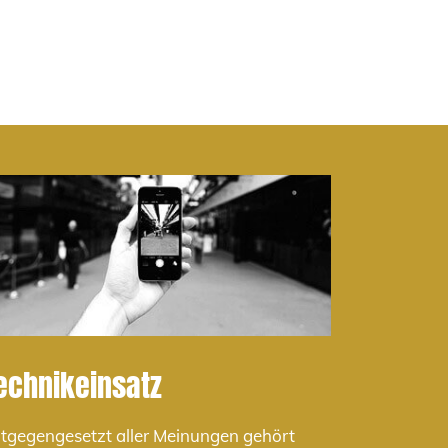
echnikeinsatz
tgegengesetzt aller Meinungen gehört