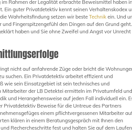
 im Rahmen der Legalität erbrachte Beweismittel haben i
. Ein guter Privatdetektiv kennt seinen Verhaltenskodex 
ür die Wahrheitsfindung setzen wir beste
Technik
ein. Und u
ür und Fingerspitzengefühl den Dingen auf den Grund geht
 geklärt haben und Sie ohne Zweifel und Angst vor Unrecht
mittlungserfolge
 springt nicht auf anfahrende Züge oder bricht die Wohnung
 suchen. Ein Privatdetektiv arbeitet effizient und
ß wie sein Einsatzgebiet ist sein technisches und
Mitarbeiter der LB Detektei ermitteln im Privatumfeld un
odik und Herangehensweise auf jeden Fall individuell ein. E
r Privatdetektiv Beweise für die Untreue des Partners
nehmensgefüges einem pflichtvergessenen Mitarbeiter auf
rten klären in einem Beratungsgespräch mit Ihnen den
und Rechercheschritte fest und halten Sie auf dem Laufe