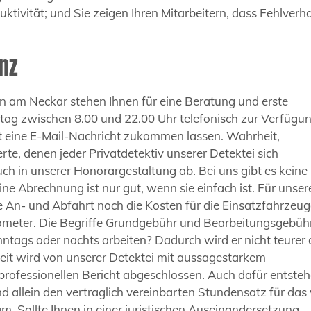
duktivität; und Sie zeigen Ihren Mitarbeitern, dass Fehlverh
nz
en am Neckar stehen Ihnen für eine Beratung und erste
ag zwischen 8.00 und 22.00 Uhr telefonisch zur Verfügun
it eine E-Mail-Nachricht zukommen lassen. Wahrheit,
e, denen jeder Privatdetektiv unserer Detektei sich
auch in unserer Honorargestaltung ab. Bei uns gibt es keine
e Abrechnung ist nur gut, wenn sie einfach ist. Für unser
ie An- und Abfahrt noch die Kosten für die Einsatzfahrzeug
ometer. Die Begriffe Grundgebühr und Bearbeitungsgebühr
onntags oder nachts arbeiten? Dadurch wird er nicht teurer 
beit wird von unserer Detektei mit aussagestarkem
professionellen Bericht abgeschlossen. Auch dafür entste
d allein den vertraglich vereinbarten Stundensatz für das 
. Sollte Ihnen in einer juristischen Auseinandersetzung