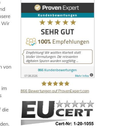
n
und
nsere
. Wir
en von
d im
866
Bewertungen auf ProvenExpert.com
s
LB Detektive GmbH
 die
nden.