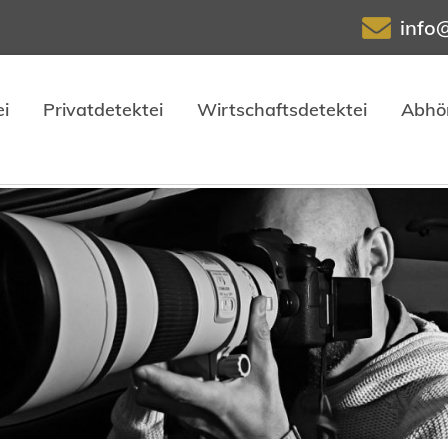
info
i
Privatdetektei
Wirtschaftsdetektei
Abhö