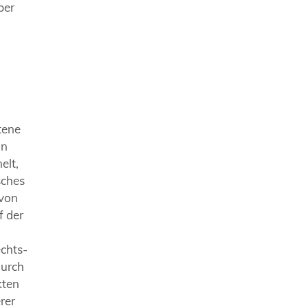
ber
ttene
in
elt,
sches
 von
f der
echts-
durch
kten
rer