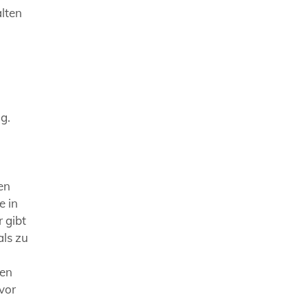
alten
g.
en
e in
 gibt
als zu
hen
vor