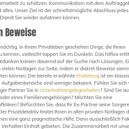
Teamarbeit zu schätzen. Kommunikation mit dem Auftragge
 alles. Unser Ziel ist der schnellstmögliche Abschluss jedes
e. Damit Sie wieder aufatmen können.
en Beweise
mächtig. In Ihrem Privatleben geschehen Dinge, die Ihnen
 kennen, vielleicht tappen Sie im Dunkeln. Das hilflos erli
 Gedanken kreisen dauernd auf der Suche nach Lösungen. E
in vielen Notlagen zur Seite, indem er diskret Beweise samm
eiten können. Der bereits erwähnte
Ehebetrug
ist ein klassi
e Aufgabenbereiche sind weniger bekannt. Fühlen Sie sich
ger Partner Sie in
Unterhaltsangelegenheiten
? Sind Sie au
 oder eines Familienangehörigen? Möchten Sie eine
fklären? Befürchten Sie, dass Ihr Ex-Partner seine Sorger
Der Privatdetektiv leistet Ihnen in allen privaten Notlagen 
en eine ganz pragmatische Hilfe. Denn ausschließlich Fa
erhalten Einhalt gebieten. Die Zusammenarbeit mit unse