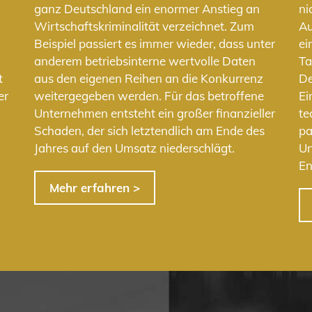
n
ganz Deutschland ein enormer Anstieg an
ni
Wirtschaftskriminalität verzeichnet. Zum
Au
Beispiel passiert es immer wieder, dass unter
ei
anderem betriebsinterne wertvolle Daten
Ta
t
aus den eigenen Reihen an die Konkurrenz
De
er
weitergegeben werden. Für das betroffene
Ei
Unternehmen entsteht ein großer finanzieller
te
Schaden, der sich letztendlich am Ende des
pa
Jahres auf den Umsatz niederschlägt.
Un
En
Mehr erfahren >