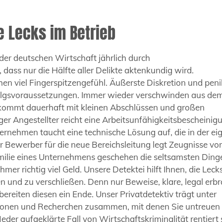
e Lecks im Betrieb
 der deutschen Wirtschaft jährlich durch
t, dass nur die Hälfte aller Delikte aktenkundig wird.
n viel Fingerspitzengefühl. Äußerste Diskretion und peni
rfolgsvoraussetzungen. Immer wieder verschwinden aus de
kommt dauerhaft mit kleinen Abschlüssen und großen
r Angestellter reicht eine Arbeitsunfähigkeitsbescheinig
rnehmen taucht eine technische Lösung auf, die in der ei
Bewerber für die neue Bereichsleitung legt Zeugnisse vor,
Familie eines Unternehmens geschehen die seltsamsten Ding
r richtig viel Geld. Unsere Detektei hilft Ihnen, die Lecks
en und zu verschließen. Denn nur Beweise, klare, legal erb
reiten diesen ein Ende. Unser Privatdetektiv trägt unter
tionen und Recherchen zusammen, mit denen Sie untreuen
der aufgeklärte Fall von Wirtschaftskriminalität rentiert 