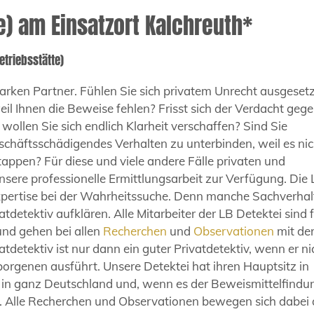
(e) am Einsatzort Kalchreuth*
etriebsstätte)
arken Partner. Fühlen Sie sich privatem Unrecht ausgesetz
il Ihnen die Beweise fehlen? Frisst sich der Verdacht geg
 wollen Sie sich endlich Klarheit verschaffen? Sind Sie
chäftsschädigendes Verhalten zu unterbinden, weil es nic
ertappen? Für diese und viele andere Fälle privaten und
unsere professionelle Ermittlungsarbeit zur Verfügung. Die
 Expertise bei der Wahrheitssuche. Denn manche Sachverhal
atdetektiv aufklären. Alle Mitarbeiter der LB Detektei sind 
und gehen bei allen
Recherchen
und
Observationen
mit de
tdetektiv ist nur dann ein guter Privatdetektiv, wenn er ni
rborgenen ausführt. Unsere Detektei hat ihren Hauptsitz in
h in ganz Deutschland und, wenn es der Beweismittelfindu
s. Alle Recherchen und Observationen bewegen sich dabei 