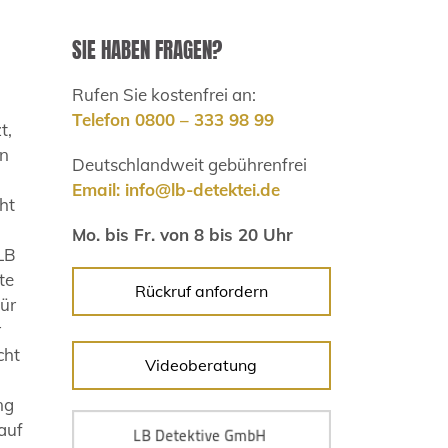
SIE HABEN FRAGEN?
Rufen Sie kostenfrei an:
Telefon 0800 – 333 98 99
t,
en
Deutschlandweit gebührenfrei
Email:
info@lb-detektei.de
ht
Mo. bis Fr. von 8 bis 20 Uhr
 LB
te
Rückruf anfordern
für
r
cht
Videoberatung
ng
auf