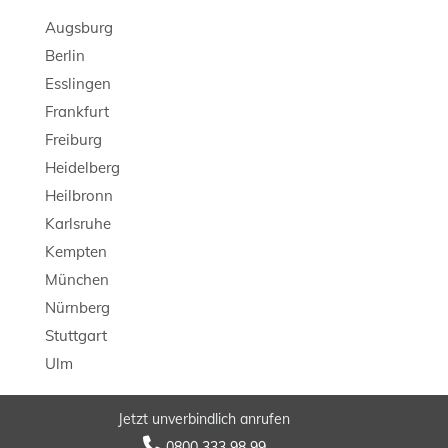
Augsburg
Berlin
Esslingen
Frankfurt
Freiburg
Heidelberg
Heilbronn
Karlsruhe
Kempten
München
Nürnberg
Stuttgart
Ulm
Jetzt unverbindlich anrufen
© 2026 LB Detektei

0800 333 98 99