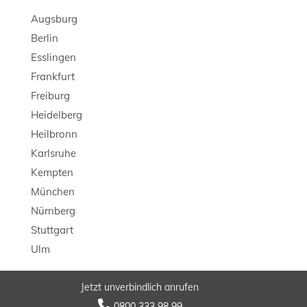
Augsburg
Berlin
Esslingen
Frankfurt
Freiburg
Heidelberg
Heilbronn
Karlsruhe
Kempten
München
Nürnberg
Stuttgart
Ulm
Jetzt unverbindlich anrufen
© 2026 LB Detektei

0800 333 98 99