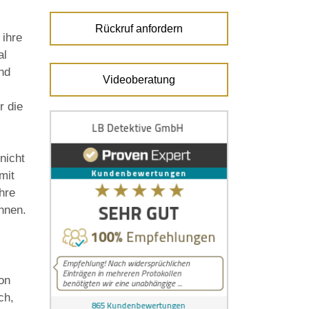
Rückruf anfordern
 ihre
al
und
Videoberatung
r die
nicht
mit
hre
nnen.
von
ch,