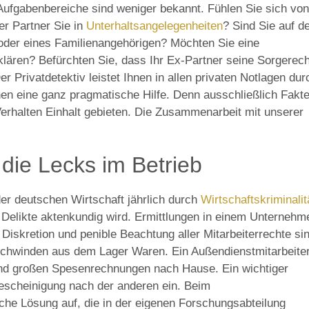
 Aufgabenbereiche sind weniger bekannt. Fühlen Sie sich von
er Partner Sie in
Unterhaltsangelegenheiten
? Sind Sie auf d
oder eines Familienangehörigen? Möchten Sie eine
lären? Befürchten Sie, dass Ihr Ex-Partner seine Sorgerech
er Privatdetektiv leistet Ihnen in allen privaten Notlagen dur
n eine ganz pragmatische Hilfe. Denn ausschließlich Fakt
rhalten Einhalt gebieten. Die Zusammenarbeit mit unserer
die Lecks im Betrieb
der deutschen Wirtschaft jährlich durch
Wirtschaftskriminalit
er Delikte aktenkundig wird. Ermittlungen in einem Unternehm
Diskretion und penible Beachtung aller Mitarbeiterrechte si
chwinden aus dem Lager Waren. Ein Außendienstmitarbeite
nd großen Spesenrechnungen nach Hause. Ein wichtiger
sbescheinigung nach der anderen ein. Beim
he Lösung auf, die in der eigenen Forschungsabteilung