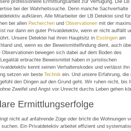
sere professionelle Ermittlungsarbeit zur Verfügung. Die LB
xpertise bei der Wahrheitssuche. Denn manche Sachverhalte
tdetektiv aufklären. Alle Mitarbeiter der LB Detektei sind für
hen bei allen
Recherchen
und
Observationen
mit der maxim
ist nur dann ein guter Privatdetektiv, wenn er nicht auffällt 
ührt. Unsere Detektei hat ihren Hauptsitz in
Esslingen
am
chland und, wenn es der Beweismittelfindung dient, auch übe
d Observationen bewegen sich dabei auf dem Boden des
galität erbrachte Beweismittel haben in juristischen
vatdetektiv kennt seinen Verhaltenskodex und verlässt ihn 
dung setzen wir beste
Technik
ein. Und unsere Erfahrung, die 
efühl den Dingen auf den Grund geht. Wir ruhen nicht, bis I
 ohne Zweifel und Angst vor Unrecht durchs Leben gehen kö
klare Ermittlungserfolge
pringt nicht auf anfahrende Züge oder bricht die Wohnungen 
suchen. Ein Privatdetektiv arbeitet effizient und systematis