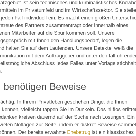
satzgebiet ist sein technisches und kriminalistisches Knowh
rmitteln im Privatumfeld und im Wirtschaftssektor. Sie stell
eden Fall individuell ein. Es macht einen großen Unterschi
Untreue des Partners zusammenträgt oder innerhalb eines
nen Mitarbeiter auf die Spur kommen soll. Unsere
ngsgespräch mit Ihnen den Handlungsbedarf, legen die
nd halten Sie auf dem Laufenden. Unsere Detektei weiß die
munikation mit dem Auftraggeber und unter den fallführende
hnellstmögliche Abschluss jedes Falles unter Vorlage stichhalt
.
n benötigen Beweise
ächtig. In Ihrem Privatleben geschehen Dinge, die Ihnen
kennen, vielleicht tappen Sie im Dunkeln. Das hilflos erlitt
Gedanken kreisen dauernd auf der Suche nach Lösungen. Ein
n vielen Notlagen zur Seite, indem er diskret Beweise sammel
 können. Der bereits erwähnte
Ehebetrug
ist ein klassisches