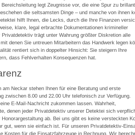
Bereichsleitung legt Zeugnisse vor, die eine Spur zu brillant
geschehen die seltsamsten Dinge – und manche von ihnen k
tektei hilft Ihnen, die Lecks, durch die Ihre Finanzen versi
eise, klare, legal erbrachte Dokumentationen krimineller
Privatdetektiv trägt unter Wahrung größter Diskretion alle
it denen Sie untreuen Mitarbeitern das Handwerk legen k
ität rentiert sich in doppelter Hinsicht: Sie steigern Ihre
itern, dass Fehlverhalten Konsequenzen hat.
arenz
n am Neckar stehen Ihnen für eine Beratung und erste
g zwischen 8.00 und 22.00 Uhr telefonisch zur Verfügung.
t eine E-Mail-Nachricht zukommen lassen. Wahrheit,
 denen jeder Privatdetektiv unserer Detektei sich verpflic
er Honorargestaltung ab. Bei uns gibt es keine versteckten K
 gut, wenn sie einfach ist. Für unseren Privatdetektiv-Eins
die Kosten für die Einsatzfahrzeuge in Rechnung. Wir berec