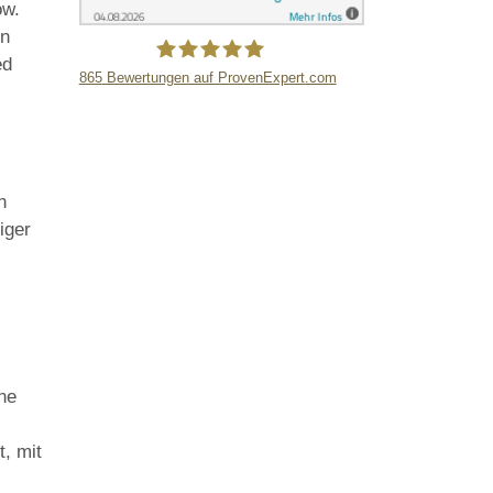
ow.
en
ed
865
Bewertungen auf ProvenExpert.com
LB Detektive GmbH
n
iger
ene
t, mit