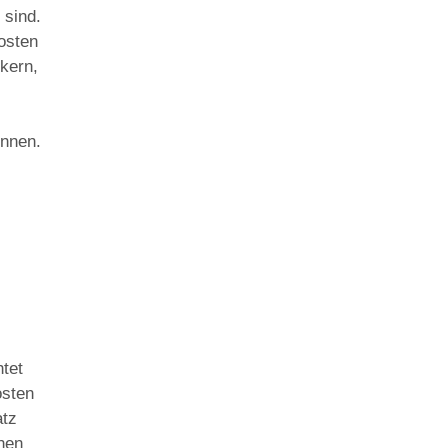
 sind.
osten
ckern,
önnen.
htet
osten
atz
hnen