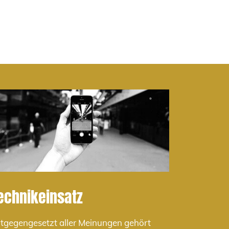
echnikeinsatz
tgegengesetzt aller Meinungen gehört