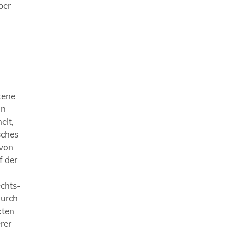
ber
ttene
in
elt,
sches
 von
f der
echts-
durch
kten
rer