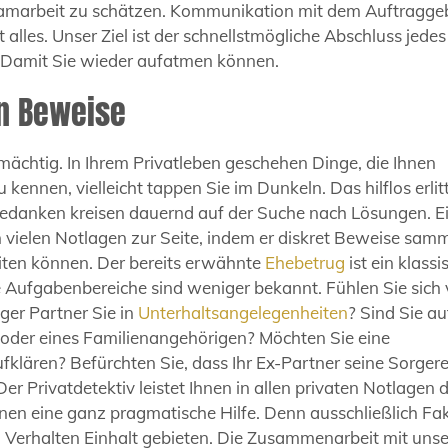
Teamarbeit zu schätzen. Kommunikation mit dem Auftragge
 alles. Unser Ziel ist der schnellstmögliche Abschluss jedes
e. Damit Sie wieder aufatmen können.
en Beweise
mächtig. In Ihrem Privatleben geschehen Dinge, die Ihnen
 kennen, vielleicht tappen Sie im Dunkeln. Das hilflos erli
 Gedanken kreisen dauernd auf der Suche nach Lösungen. E
in vielen Notlagen zur Seite, indem er diskret Beweise samm
eiten können. Der bereits erwähnte
Ehebetrug
ist ein klassi
e Aufgabenbereiche sind weniger bekannt. Fühlen Sie sich
ger Partner Sie in
Unterhaltsangelegenheiten
? Sind Sie au
 oder eines Familienangehörigen? Möchten Sie eine
fklären? Befürchten Sie, dass Ihr Ex-Partner seine Sorger
Der Privatdetektiv leistet Ihnen in allen privaten Notlagen 
en eine ganz pragmatische Hilfe. Denn ausschließlich Fa
erhalten Einhalt gebieten. Die Zusammenarbeit mit unse