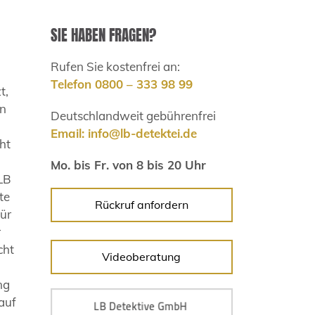
SIE HABEN FRAGEN?
Rufen Sie kostenfrei an:
Telefon 0800 – 333 98 99
t,
en
Deutschlandweit gebührenfrei
Email:
info@lb-detektei.de
ht
Mo. bis Fr. von 8 bis 20 Uhr
 LB
te
Rückruf anfordern
für
r
cht
Videoberatung
ng
auf