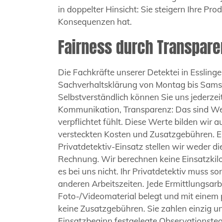
in doppelter Hinsicht: Sie steigern Ihre Pro
Konsequenzen hat.
Fairness durch Transpare
Die Fachkräfte unserer Detektei in Essling
Sachverhaltsklärung von Montag bis Samst
Selbstverständlich können Sie uns jederze
Kommunikation, Transparenz: Das sind Wert
verpflichtet fühlt. Diese Werte bilden wir 
versteckten Kosten und Zusatzgebühren. Ein
Privatdetektiv-Einsatz stellen wir weder d
Rechnung. Wir berechnen keine Einsatzkil
es bei uns nicht. Ihr Privatdetektiv muss s
anderen Arbeitszeiten. Jede Ermittlungsar
Foto-/Videomaterial belegt und mit einem 
keine Zusatzgebühren. Sie zahlen einzig un
Einsatzbeginn festgelegte Observationsteam