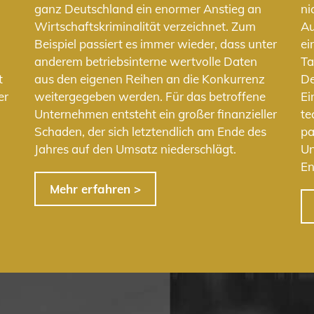
n
ganz Deutschland ein enormer Anstieg an
ni
Wirtschaftskriminalität verzeichnet. Zum
Au
Beispiel passiert es immer wieder, dass unter
ei
anderem betriebsinterne wertvolle Daten
Ta
t
aus den eigenen Reihen an die Konkurrenz
De
er
weitergegeben werden. Für das betroffene
Ei
Unternehmen entsteht ein großer finanzieller
te
Schaden, der sich letztendlich am Ende des
pa
Jahres auf den Umsatz niederschlägt.
Un
En
Mehr erfahren >