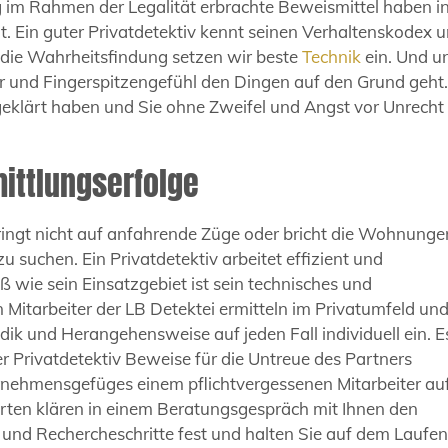
 im Rahmen der Legalität erbrachte Beweismittel haben i
. Ein guter Privatdetektiv kennt seinen Verhaltenskodex 
ür die Wahrheitsfindung setzen wir beste
Technik
ein. Und u
ür und Fingerspitzengefühl den Dingen auf den Grund geht
 geklärt haben und Sie ohne Zweifel und Angst vor Unrecht
mittlungserfolge
 springt nicht auf anfahrende Züge oder bricht die Wohnung
 suchen. Ein Privatdetektiv arbeitet effizient und
ß wie sein Einsatzgebiet ist sein technisches und
Mitarbeiter der LB Detektei ermitteln im Privatumfeld un
odik und Herangehensweise auf jeden Fall individuell ein. E
r Privatdetektiv Beweise für die Untreue des Partners
nehmensgefüges einem pflichtvergessenen Mitarbeiter auf
rten klären in einem Beratungsgespräch mit Ihnen den
und Rechercheschritte fest und halten Sie auf dem Laufe