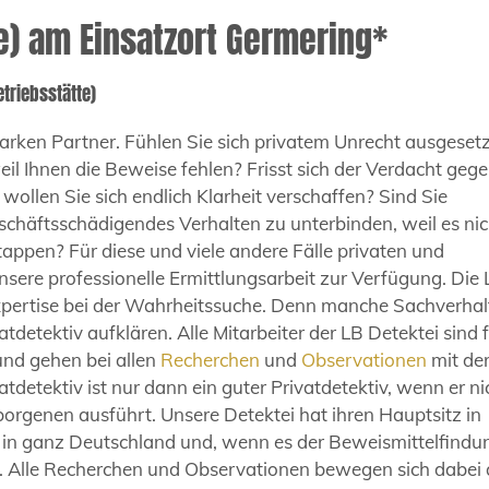
(e) am Einsatzort Germering*
etriebsstätte)
arken Partner. Fühlen Sie sich privatem Unrecht ausgesetz
il Ihnen die Beweise fehlen? Frisst sich der Verdacht geg
 wollen Sie sich endlich Klarheit verschaffen? Sind Sie
chäftsschädigendes Verhalten zu unterbinden, weil es nic
ertappen? Für diese und viele andere Fälle privaten und
unsere professionelle Ermittlungsarbeit zur Verfügung. Die
 Expertise bei der Wahrheitssuche. Denn manche Sachverhal
atdetektiv aufklären. Alle Mitarbeiter der LB Detektei sind 
und gehen bei allen
Recherchen
und
Observationen
mit de
tdetektiv ist nur dann ein guter Privatdetektiv, wenn er ni
rborgenen ausführt. Unsere Detektei hat ihren Hauptsitz in
h in ganz Deutschland und, wenn es der Beweismittelfindu
s. Alle Recherchen und Observationen bewegen sich dabei 