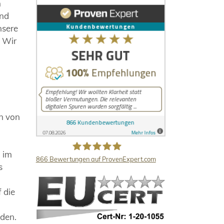
n
und
nsere
. Wir
en von
d im
866
Bewertungen auf ProvenExpert.com
s
LB Detektive GmbH
 die
nden.