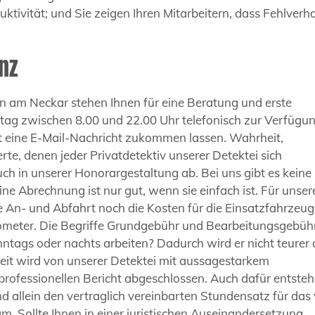
duktivität; und Sie zeigen Ihren Mitarbeitern, dass Fehlverh
nz
en am Neckar stehen Ihnen für eine Beratung und erste
ag zwischen 8.00 und 22.00 Uhr telefonisch zur Verfügun
it eine E-Mail-Nachricht zukommen lassen. Wahrheit,
e, denen jeder Privatdetektiv unserer Detektei sich
auch in unserer Honorargestaltung ab. Bei uns gibt es keine
e Abrechnung ist nur gut, wenn sie einfach ist. Für unser
ie An- und Abfahrt noch die Kosten für die Einsatzfahrzeug
ometer. Die Begriffe Grundgebühr und Bearbeitungsgebühr
onntags oder nachts arbeiten? Dadurch wird er nicht teurer 
beit wird von unserer Detektei mit aussagestarkem
professionellen Bericht abgeschlossen. Auch dafür entste
d allein den vertraglich vereinbarten Stundensatz für das 
. Sollte Ihnen in einer juristischen Auseinandersetzung