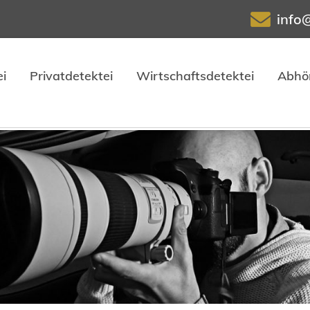
info
i
Privatdetektei
Wirtschaftsdetektei
Abhö