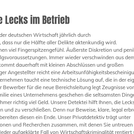
e Lecks im Betrieb
 der deutschen Wirtschaft jährlich durch
t, dass nur die Hälfte aller Delikte aktenkundig wird.
n viel Fingerspitzengefühl. Äußerste Diskretion und peni
rfolgsvoraussetzungen. Immer wieder verschwinden aus de
kommt dauerhaft mit kleinen Abschlüssen und großen
r Angestellter reicht eine Arbeitsunfähigkeitsbescheinig
rnehmen taucht eine technische Lösung auf, die in der ei
Bewerber für die neue Bereichsleitung legt Zeugnisse vor,
Familie eines Unternehmens geschehen die seltsamsten Ding
r richtig viel Geld. Unsere Detektei hilft Ihnen, die Lecks
en und zu verschließen. Denn nur Beweise, klare, legal erb
reiten diesen ein Ende. Unser Privatdetektiv trägt unter
tionen und Recherchen zusammen, mit denen Sie untreuen
der aufgeklärte Fall von Wirtschaftskriminalität rentiert 