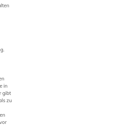
alten
g.
en
e in
 gibt
als zu
hen
vor