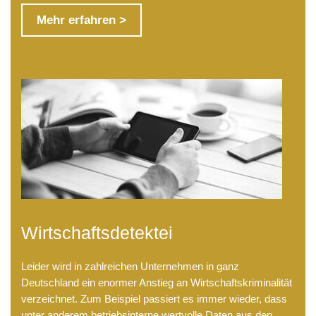
Mehr erfahren >
Wirtschaftsdetektei
Leider wird in zahlreichen Unternehmen in ganz
Deutschland ein enormer Anstieg an Wirtschaftskriminalität
verzeichnet. Zum Beispiel passiert es immer wieder, dass
unter anderem betriebsinterne wertvolle Daten aus den