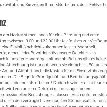
duktivität; und Sie zeigen Ihren Mitarbeitern, dass Fehlverh
nz
en am Neckar stehen Ihnen für eine Beratung und erste
ag zwischen 8.00 und 22.00 Uhr telefonisch zur Verfügun
it eine E-Mail-Nachricht zukommen lassen. Wahrheit,
e, denen jeder Privatdetektiv unserer Detektei sich
auch in unserer Honorargestaltung ab. Bei uns gibt es keine
e Abrechnung ist nur gut, wenn sie einfach ist. Für unser
ie An- und Abfahrt noch die Kosten für die Einsatzfahrzeug
ometer. Die Begriffe Grundgebühr und Bearbeitungsgebühr
onntags oder nachts arbeiten? Dadurch wird er nicht teurer 
beit wird von unserer Detektei mit aussagestarkem
professionellen Bericht abgeschlossen. Auch dafür entste
d allein den vertraglich vereinbarten Stundensatz für das 
. Sollte Ihnen in einer juristischen Auseinandersetzung