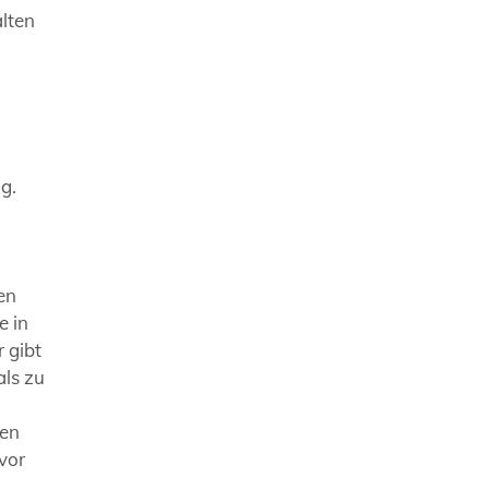
alten
g.
en
e in
 gibt
als zu
hen
vor