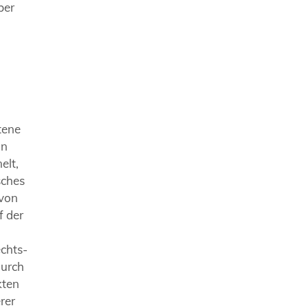
ber
ttene
in
elt,
sches
 von
f der
echts-
durch
kten
rer