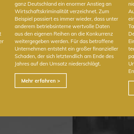
n
ganz Deutschland ein enormer Anstieg an
ni
Wirtschaftskriminalität verzeichnet. Zum
Au
Beispiel passiert es immer wieder, dass unter
ei
anderem betriebsinterne wertvolle Daten
Ta
t
aus den eigenen Reihen an die Konkurrenz
De
er
weitergegeben werden. Für das betroffene
Ei
Unternehmen entsteht ein großer finanzieller
te
Schaden, der sich letztendlich am Ende des
pa
Jahres auf den Umsatz niederschlägt.
Un
En
Mehr erfahren >