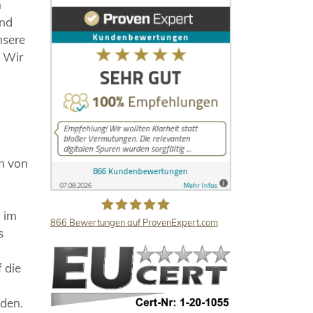
n
und
nsere
. Wir
en von
d im
866
Bewertungen auf ProvenExpert.com
s
LB Detektive GmbH
 die
nden.