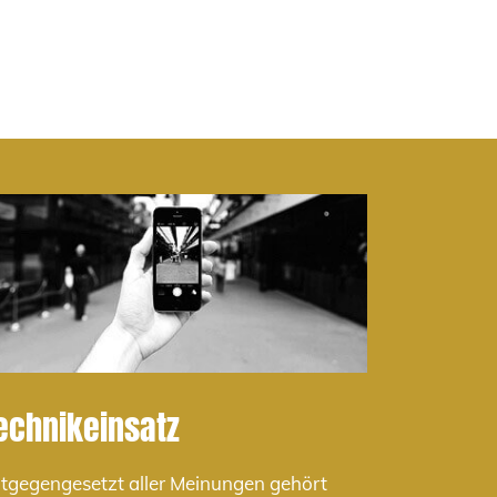
echnikeinsatz
tgegengesetzt aller Meinungen gehört