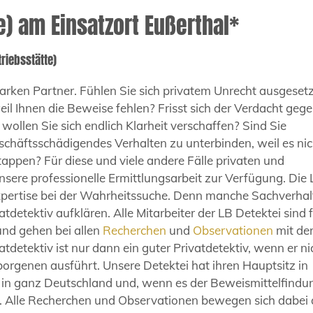
e) am Einsatzort Eußerthal*
triebsstätte)
arken Partner. Fühlen Sie sich privatem Unrecht ausgesetz
il Ihnen die Beweise fehlen? Frisst sich der Verdacht geg
 wollen Sie sich endlich Klarheit verschaffen? Sind Sie
chäftsschädigendes Verhalten zu unterbinden, weil es nic
ertappen? Für diese und viele andere Fälle privaten und
unsere professionelle Ermittlungsarbeit zur Verfügung. Die
 Expertise bei der Wahrheitssuche. Denn manche Sachverhal
atdetektiv aufklären. Alle Mitarbeiter der LB Detektei sind 
und gehen bei allen
Recherchen
und
Observationen
mit de
tdetektiv ist nur dann ein guter Privatdetektiv, wenn er ni
rborgenen ausführt. Unsere Detektei hat ihren Hauptsitz in
h in ganz Deutschland und, wenn es der Beweismittelfindu
s. Alle Recherchen und Observationen bewegen sich dabei 