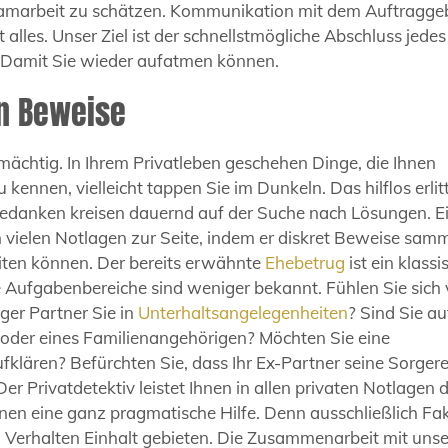
Teamarbeit zu schätzen. Kommunikation mit dem Auftragge
 alles. Unser Ziel ist der schnellstmögliche Abschluss jedes
e. Damit Sie wieder aufatmen können.
en Beweise
mächtig. In Ihrem Privatleben geschehen Dinge, die Ihnen
 kennen, vielleicht tappen Sie im Dunkeln. Das hilflos erli
 Gedanken kreisen dauernd auf der Suche nach Lösungen. E
in vielen Notlagen zur Seite, indem er diskret Beweise samm
eiten können. Der bereits erwähnte
Ehebetrug
ist ein klassi
e Aufgabenbereiche sind weniger bekannt. Fühlen Sie sich
ger Partner Sie in
Unterhaltsangelegenheiten
? Sind Sie au
 oder eines Familienangehörigen? Möchten Sie eine
fklären? Befürchten Sie, dass Ihr Ex-Partner seine Sorger
Der Privatdetektiv leistet Ihnen in allen privaten Notlagen 
en eine ganz pragmatische Hilfe. Denn ausschließlich Fa
erhalten Einhalt gebieten. Die Zusammenarbeit mit unse