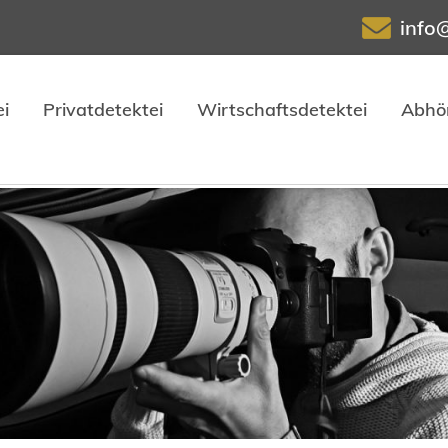
info
i
Privatdetektei
Wirtschaftsdetektei
Abhö