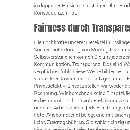
in doppelter Hinsicht: Sie steigern Ihre Pro
Konsequenzen hat.
Fairness durch Transpare
Die Fachkräfte unserer Detektei in Essling
Sachverhaltsklärung von Montag bis Samst
Selbstverständlich können Sie uns jederze
Kommunikation, Transparenz: Das sind Wert
verpflichtet fühlt. Diese Werte bilden wir 
versteckten Kosten und Zusatzgebühren. Ein
Privatdetektiv-Einsatz stellen wir weder d
Rechnung. Wir berechnen keine Einsatzkil
es bei uns nicht. Ihr Privatdetektiv muss s
anderen Arbeitszeiten. Jede Ermittlungsar
Foto-/Videomaterial belegt und mit einem 
keine Zusatzgebühren. Sie zahlen einzig un
Einsatzbeginn festgelegte Observationsteam