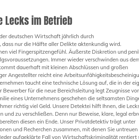
e Lecks im Betrieb
 der deutschen Wirtschaft jährlich durch
t, dass nur die Hälfte aller Delikte aktenkundig wird.
n viel Fingerspitzengefühl. Äußerste Diskretion und peni
rfolgsvoraussetzungen. Immer wieder verschwinden aus de
kommt dauerhaft mit kleinen Abschlüssen und großen
r Angestellter reicht eine Arbeitsunfähigkeitsbescheinig
rnehmen taucht eine technische Lösung auf, die in der ei
Bewerber für die neue Bereichsleitung legt Zeugnisse vor,
Familie eines Unternehmens geschehen die seltsamsten Ding
r richtig viel Geld. Unsere Detektei hilft Ihnen, die Lecks
en und zu verschließen. Denn nur Beweise, klare, legal erb
reiten diesen ein Ende. Unser Privatdetektiv trägt unter
tionen und Recherchen zusammen, mit denen Sie untreuen
der aufgeklärte Fall von Wirtschaftskriminalität rentiert 