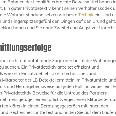
 im Rahmen der Legalität erbrachte Beweismittel haben i
. Ein guter Privatdetektiv kennt seinen Verhaltenskodex 
ür die Wahrheitsfindung setzen wir beste
Technik
ein. Und u
ür und Fingerspitzengefühl den Dingen auf den Grund geht
 geklärt haben und Sie ohne Zweifel und Angst vor Unrecht
mittlungserfolge
 springt nicht auf anfahrende Züge oder bricht die Wohnung
 suchen. Ein Privatdetektiv arbeitet effizient und
ß wie sein Einsatzgebiet ist sein technisches und
Mitarbeiter der LB Detektei ermitteln im Privatumfeld un
odik und Herangehensweise auf jeden Fall individuell ein. E
r Privatdetektiv Beweise für die Untreue des Partners
nehmensgefüges einem pflichtvergessenen Mitarbeiter auf
rten klären in einem Beratungsgespräch mit Ihnen den
und Rechercheschritte fest und halten Sie auf dem Laufe