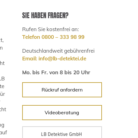
SIE HABEN FRAGEN?
Rufen Sie kostenfrei an:
Telefon 0800 – 333 98 99
t,
en
Deutschlandweit gebührenfrei
Email:
info@lb-detektei.de
ht
Mo. bis Fr. von 8 bis 20 Uhr
 LB
te
Rückruf anfordern
für
r
cht
Videoberatung
ng
auf