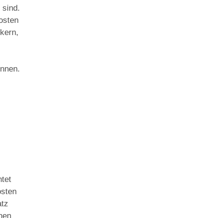
 sind.
osten
ckern,
önnen.
htet
osten
atz
hnen