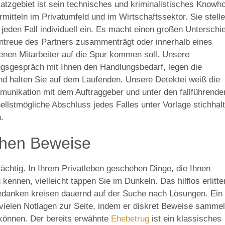
satzgebiet ist sein technisches und kriminalistisches Knowh
rmitteln im Privatumfeld und im Wirtschaftssektor. Sie stell
eden Fall individuell ein. Es macht einen großen Unterschi
Untreue des Partners zusammenträgt oder innerhalb eines
nen Mitarbeiter auf die Spur kommen soll. Unsere
ngsgespräch mit Ihnen den Handlungsbedarf, legen die
nd halten Sie auf dem Laufenden. Unsere Detektei weiß die
munikation mit dem Auftraggeber und unter den fallführende
hnellstmögliche Abschluss jedes Falles unter Vorlage stichhalt
.
chen Beweise
ächtig. In Ihrem Privatleben geschehen Dinge, die Ihnen
kennen, vielleicht tappen Sie im Dunkeln. Das hilflos erlitt
Gedanken kreisen dauernd auf der Suche nach Lösungen. Ein
n vielen Notlagen zur Seite, indem er diskret Beweise sammel
 können. Der bereits erwähnte
Ehebetrug
ist ein klassisches