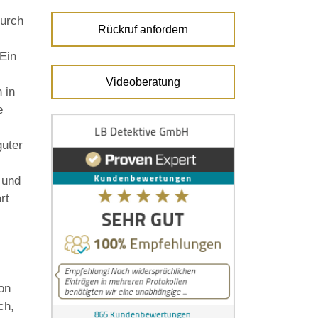
durch
Rückruf anfordern
Ein
Videoberatung
 in
e
guter
 und
rt
von
ch,