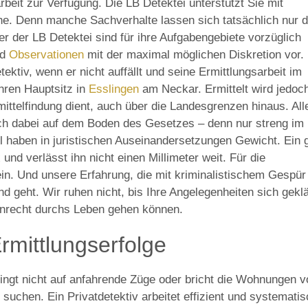
rbeit zur Verfügung. Die LB Detektei unterstützt Sie mit
che. Denn manche Sachverhalte lassen sich tatsächlich nur 
ter der LB Detektei sind für ihre Aufgabengebiete vorzüglich
nd
Observationen
mit der maximal möglichen Diskretion vor. 
etektiv, wenn er nicht auffällt und seine Ermittlungsarbeit im
hren Hauptsitz in
Esslingen
am Neckar. Ermittelt wird jedoch
ttelfindung dient, auch über die Landesgrenzen hinaus. All
h dabei auf dem Boden des Gesetzes – denn nur streng im
l haben in juristischen Auseinandersetzungen Gewicht. Ein 
und verlässt ihn nicht einen Millimeter weit. Für die
in. Und unsere Erfahrung, die mit kriminalistischem Gespür
d geht. Wir ruhen nicht, bis Ihre Angelegenheiten sich geklä
Unrecht durchs Leben gehen können.
Ermittlungserfolge
pringt nicht auf anfahrende Züge oder bricht die Wohnungen 
suchen. Ein Privatdetektiv arbeitet effizient und systematis