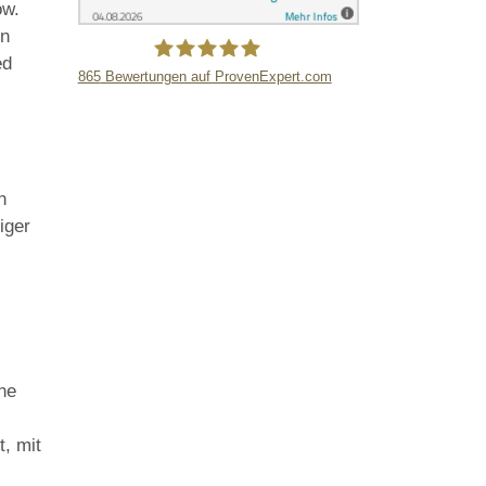
ow.
en
ed
865
Bewertungen auf ProvenExpert.com
LB Detektive GmbH
n
iger
ene
t, mit