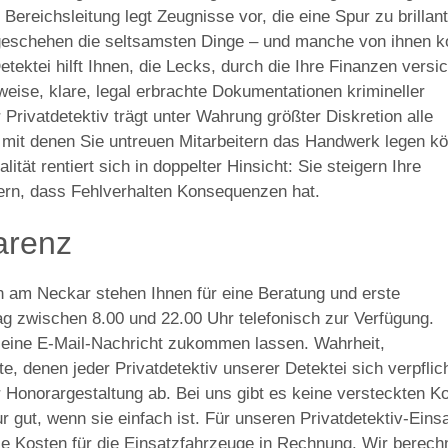
Bereichsleitung legt Zeugnisse vor, die eine Spur zu brillant
geschehen die seltsamsten Dinge – und manche von ihnen k
tektei hilft Ihnen, die Lecks, durch die Ihre Finanzen versi
eise, klare, legal erbrachte Dokumentationen krimineller
Privatdetektiv trägt unter Wahrung größter Diskretion alle
it denen Sie untreuen Mitarbeitern das Handwerk legen k
ität rentiert sich in doppelter Hinsicht: Sie steigern Ihre
itern, dass Fehlverhalten Konsequenzen hat.
arenz
n am Neckar stehen Ihnen für eine Beratung und erste
g zwischen 8.00 und 22.00 Uhr telefonisch zur Verfügung.
t eine E-Mail-Nachricht zukommen lassen. Wahrheit,
 denen jeder Privatdetektiv unserer Detektei sich verpflic
er Honorargestaltung ab. Bei uns gibt es keine versteckten K
 gut, wenn sie einfach ist. Für unseren Privatdetektiv-Eins
die Kosten für die Einsatzfahrzeuge in Rechnung. Wir berec