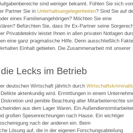
 Aufgabenbereiche sind weniger bekannt. Fühlen Sie sich von
er Partner Sie in
Unterhaltsangelegenheiten
? Sind Sie auf d
oder eines Familienangehörigen? Möchten Sie eine
lären? Befürchten Sie, dass Ihr Ex-Partner seine Sorgerech
er Privatdetektiv leistet Ihnen in allen privaten Notlagen dur
n eine ganz pragmatische Hilfe. Denn ausschließlich Fakt
rhalten Einhalt gebieten. Die Zusammenarbeit mit unserer
die Lecks im Betrieb
der deutschen Wirtschaft jährlich durch
Wirtschaftskriminalit
er Delikte aktenkundig wird. Ermittlungen in einem Unternehm
Diskretion und penible Beachtung aller Mitarbeiterrechte si
chwinden aus dem Lager Waren. Ein Außendienstmitarbeite
nd großen Spesenrechnungen nach Hause. Ein wichtiger
sbescheinigung nach der anderen ein. Beim
he Lösung auf, die in der eigenen Forschungsabteilung