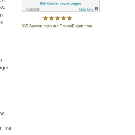
ow.
en
ed
865
Bewertungen auf ProvenExpert.com
LB Detektive GmbH
n
iger
ene
t, mit