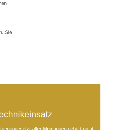
hnen
l
n. Sie
echnikeinsatz
tgegengesetzt aller Meinungen gehört nicht