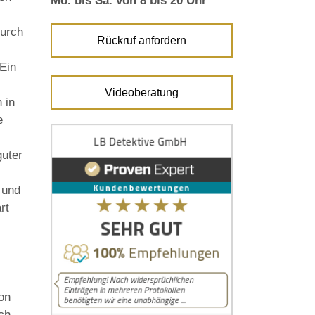
Mo. bis Sa. von 8 bis 20 Uhr
durch
Rückruf anfordern
Ein
Videoberatung
 in
e
guter
 und
rt
von
ch,