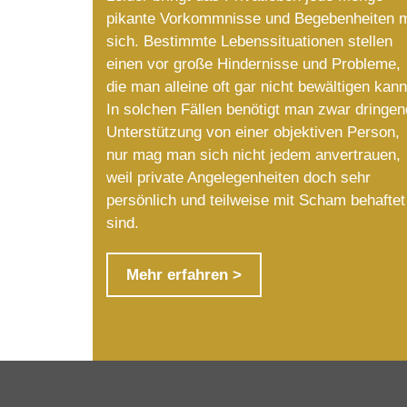
pikante Vorkommnisse und Begebenheiten m
sich. Bestimmte Lebenssituationen stellen
einen vor große Hindernisse und Probleme,
die man alleine oft gar nicht bewältigen kann
In solchen Fällen benötigt man zwar dringen
Unterstützung von einer objektiven Person,
nur mag man sich nicht jedem anvertrauen,
weil private Angelegenheiten doch sehr
persönlich und teilweise mit Scham behaftet
sind.
Mehr erfahren >