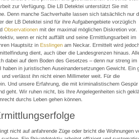
rbeit zur Verfügung. Die LB Detektei unterstützt Sie mit
che. Denn manche Sachverhalte lassen sich tatsächlich nur 
ter der LB Detektei sind für ihre Aufgabengebiete vorzüglich
nd
Observationen
mit der maximal möglichen Diskretion vor. 
etektiv, wenn er nicht auffällt und seine Ermittlungsarbeit im
hren Hauptsitz in
Esslingen
am Neckar. Ermittelt wird jedoch
ttelfindung dient, auch über die Landesgrenzen hinaus. All
h dabei auf dem Boden des Gesetzes – denn nur streng im
l haben in juristischen Auseinandersetzungen Gewicht. Ein 
und verlässt ihn nicht einen Millimeter weit. Für die
in. Und unsere Erfahrung, die mit kriminalistischem Gespür
d geht. Wir ruhen nicht, bis Ihre Angelegenheiten sich geklä
Unrecht durchs Leben gehen können.
Ermittlungserfolge
pringt nicht auf anfahrende Züge oder bricht die Wohnungen 
suchen. Ein Privatdetektiv arbeitet effizient und systematis