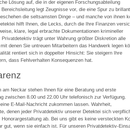
he Lösung auf, die in der eigenen Forschungsabteilung
Bereichsleitung legt Zeugnisse vor, die eine Spur zu brillant
geschehen die seltsamsten Dinge – und manche von ihnen k
tektei hilft Ihnen, die Lecks, durch die Ihre Finanzen versi
eise, klare, legal erbrachte Dokumentationen krimineller
Privatdetektiv trägt unter Wahrung größter Diskretion alle
it denen Sie untreuen Mitarbeitern das Handwerk legen k
ität rentiert sich in doppelter Hinsicht: Sie steigern Ihre
itern, dass Fehlverhalten Konsequenzen hat.
arenz
n am Neckar stehen Ihnen für eine Beratung und erste
g zwischen 8.00 und 22.00 Uhr telefonisch zur Verfügung.
t eine E-Mail-Nachricht zukommen lassen. Wahrheit,
 denen jeder Privatdetektiv unserer Detektei sich verpflic
er Honorargestaltung ab. Bei uns gibt es keine versteckten K
 gut, wenn sie einfach ist. Für unseren Privatdetektiv-Eins