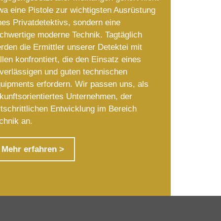
wa eine Pistole zur wichtigsten Ausrüstung
nes Privatdetektivs, sondern eine
chwertige moderne Technik. Tagtäglich
rden die Ermittler unserer Detektei mit
llen konfrontiert, die den Einsatz eines
verlässigen und guten technischen
uipments erfordern. Wir passen uns, als
kunftsorientiertes Unternehmen, der
rtschrittlichen Entwicklung im Bereich
chnik an.
Mehr erfahren >