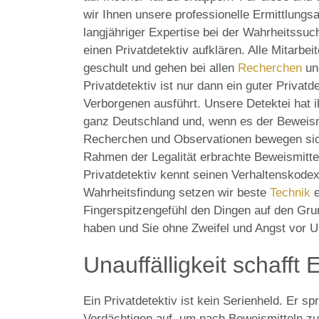
wir Ihnen unsere professionelle Ermittlungsa
langjähriger Expertise bei der Wahrheitssu
einen Privatdetektiv aufklären. Alle Mitarbei
geschult und gehen bei allen
Recherchen
u
Privatdetektiv ist nur dann ein guter Privatd
Verborgenen ausführt. Unsere Detektei hat i
ganz Deutschland und, wenn es der Beweismi
Recherchen und Observationen bewegen sic
Rahmen der Legalität erbrachte Beweismitte
Privatdetektiv kennt seinen Verhaltenskodex 
Wahrheitsfindung setzen wir beste
Technik
e
Fingerspitzengefühl den Dingen auf den Grun
haben und Sie ohne Zweifel und Angst vor 
Unauffälligkeit schafft 
Ein Privatdetektiv ist kein Serienheld. Er s
Verdächtigen auf, um nach Beweismitteln zu 