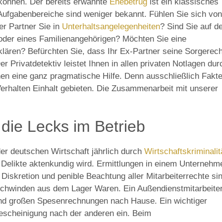
 können. Der bereits erwähnte
Ehebetrug
ist ein klassisches
 Aufgabenbereiche sind weniger bekannt. Fühlen Sie sich von
er Partner Sie in
Unterhaltsangelegenheiten
? Sind Sie auf d
oder eines Familienangehörigen? Möchten Sie eine
lären? Befürchten Sie, dass Ihr Ex-Partner seine Sorgerech
er Privatdetektiv leistet Ihnen in allen privaten Notlagen dur
n eine ganz pragmatische Hilfe. Denn ausschließlich Fakt
rhalten Einhalt gebieten. Die Zusammenarbeit mit unserer
die Lecks im Betrieb
der deutschen Wirtschaft jährlich durch
Wirtschaftskriminalit
er Delikte aktenkundig wird. Ermittlungen in einem Unternehm
Diskretion und penible Beachtung aller Mitarbeiterrechte si
chwinden aus dem Lager Waren. Ein Außendienstmitarbeite
nd großen Spesenrechnungen nach Hause. Ein wichtiger
sbescheinigung nach der anderen ein. Beim