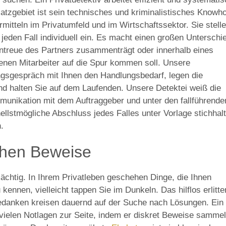
satzgebiet ist sein technisches und kriminalistisches Knowh
rmitteln im Privatumfeld und im Wirtschaftssektor. Sie stell
eden Fall individuell ein. Es macht einen großen Unterschi
Untreue des Partners zusammenträgt oder innerhalb eines
nen Mitarbeiter auf die Spur kommen soll. Unsere
ngsgespräch mit Ihnen den Handlungsbedarf, legen die
nd halten Sie auf dem Laufenden. Unsere Detektei weiß die
munikation mit dem Auftraggeber und unter den fallführende
hnellstmögliche Abschluss jedes Falles unter Vorlage stichhalt
.
chen Beweise
ächtig. In Ihrem Privatleben geschehen Dinge, die Ihnen
kennen, vielleicht tappen Sie im Dunkeln. Das hilflos erlitt
Gedanken kreisen dauernd auf der Suche nach Lösungen. Ein
n vielen Notlagen zur Seite, indem er diskret Beweise sammel