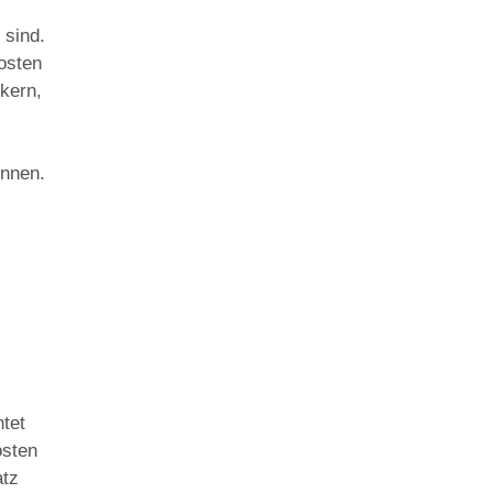
 sind.
osten
ckern,
önnen.
htet
osten
atz