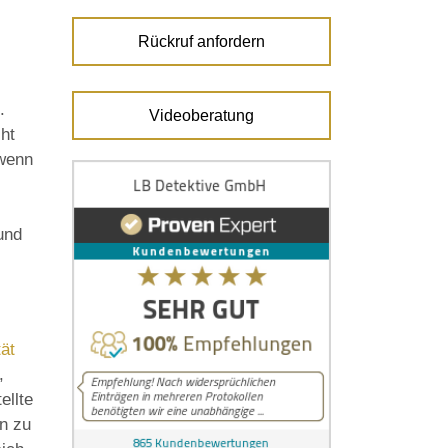
Rückruf anfordern
.
Videoberatung
ht
 wenn
und
tät
,
ellte
en zu