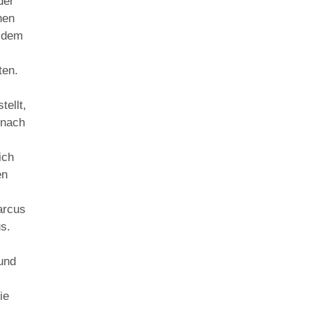
der
hen
f dem
ten.
ellt,
 nach
ich
en
arcus
s.
und
ie