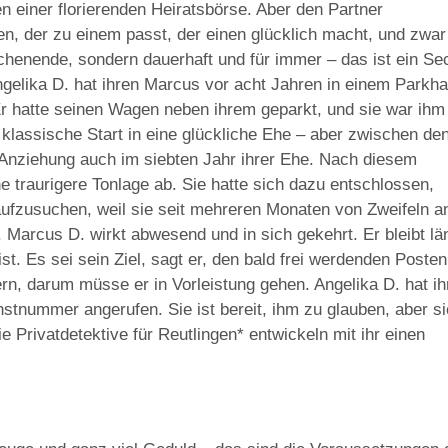
 einer florierenden Heiratsbörse. Aber den Partner
n, der zu einem passt, der einen glücklich macht, und zwar
henende, sondern dauerhaft und für immer – das ist ein Se
ngelika D. hat ihren Marcus vor acht Jahren in einem Parkh
Er hatte seinen Wagen neben ihrem geparkt, und sie war ihm
klassische Start in eine glückliche Ehe – aber zwischen de
Anziehung auch im siebten Jahr ihrer Ehe. Nach diesem
 traurigere Tonlage ab. Sie hatte sich dazu entschlossen,
aufzusuchen, weil sie seit mehreren Monaten von Zweifeln a
 Marcus D. wirkt abwesend und in sich gekehrt. Er bleibt lä
t. Es sei sein Ziel, sagt er, den bald frei werdenden Poste
tern, darum müsse er in Vorleistung gehen. Angelika D. hat ih
stnummer angerufen. Sie ist bereit, ihm zu glauben, aber si
 Privatdetektive für Reutlingen* entwickeln mit ihr einen