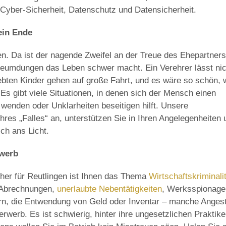
Cyber-Sicherheit, Datenschutz und Datensicherheit.
ein Ende
n. Da ist der nagende Zweifel an der Treue des Ehepartners
leumdungen das Leben schwer macht. Ein Verehrer lässt nic
iebten Kinder gehen auf große Fahrt, und es wäre so schön,
Es gibt viele Situationen, in denen sich der Mensch einen
wenden oder Unklarheiten beseitigen hilft. Unsere
hres „Falles“ an, unterstützen Sie in Ihren Angelegenheiten 
ich ans Licht.
rwerb
her für Reutlingen ist Ihnen das Thema
Wirtschaftskriminali
n Abrechnungen,
unerlaubte Nebentätigkeiten
, Werksspionage
rn, die Entwendung von Geld oder Inventar – manche Angest
rwerb. Es ist schwierig, hinter ihre ungesetzlichen Praktik