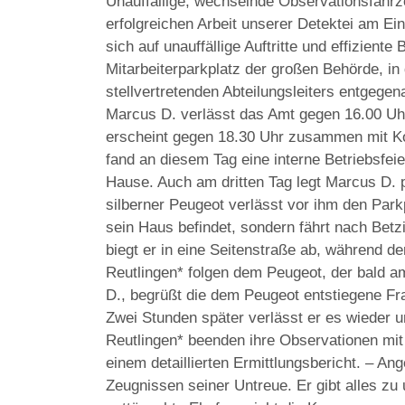
Unauffällige, wechselnde Observationsfahrz
erfolgreichen Arbeit unserer Detektei am Ei
sich auf unauffällige Auftritte und effizien
Mitarbeiterparkplatz der großen Behörde, 
stellvertretenden Abteilungsleiters entgegen
Marcus D. verlässt das Amt gegen 16.00 Uhr
erscheint gegen 18.30 Uhr zusammen mit Kol
fand an diesem Tag eine interne Betriebsfei
Hause. Auch am dritten Tag legt Marcus D. 
silberner Peugeot verlässt vor ihm den Park
sein Haus befindet, sondern fährt nach Betz
biegt er in eine Seitenstraße ab, während de
Reutlingen* folgen dem Peugeot, der bald a
D., begrüßt die dem Peugeot entstiegene F
Zwei Stunden später verlässt er es wieder un
Reutlingen* beenden ihre Observationen m
einem detaillierten Ermittlungsbericht. – An
Zeugnissen seiner Untreue. Er gibt alles zu u