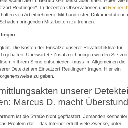
tens wollen Sie im Betrieb kein Misstrauen säen. Holen Sie 
atzort Reutlingen*. In dezenten Observationen und
Recherc
rhalten von Arbeitnehmern. Mit handfesten Dokumentatione
 Schaden bringenden Mitarbeitern zu trennen.
tlingen
gkeit. Die Kosten der Einsätze unserer Privatdetektive für
ich gehalten. Unerwartete Zusatzrechnungen werden Sie von
stisch in Ihrem Sinne entschieden, muss im Allgemeinen die
nserer Detektei am Einsatzort Reutlingen* tragen. Hier ein
 Vorgehensweise zu geben.
rmittlungsakten unserer Detekte
gen: Marcus D. macht Überstun
rtnern ist die Straße nicht gepflastert. Jemanden kennenle
t das Problem dar – das Internet erfüllt viele Zwecke, unter