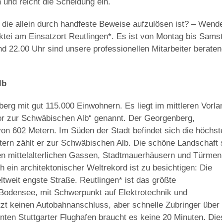
und reicht die Scheidung ein.
n, die allein durch handfeste Beweise aufzulösen ist? – Wend
ktei am Einsatzort Reutlingen*. Es ist von Montag bis Sams
d 22.00 Uhr sind unsere professionellen Mitarbeiter beraten
lb
berg mit gut 115.000 Einwohnern. Es liegt im mittleren Vorla
or zur Schwäbischen Alb“ genannt. Der Georgenberg,
on 602 Metern. Im Süden der Stadt befindet sich die höchst
ern zählt er zur Schwäbischen Alb. Die schöne Landschaft
ihren mittelalterlichen Gassen, Stadtmauerhäusern und Türmen
ch ein architektonischer Weltrekord ist zu besichtigen: Die
ltweit engste Straße. Reutlingen* ist das größte
Bodensee, mit Schwerpunkt auf Elektrotechnik und
zt keinen Autobahnanschluss, aber schnelle Zubringer über
nten Stuttgarter Flughafen braucht es keine 20 Minuten. Die