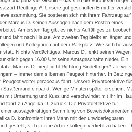
euge und ganz viel Geduld – das sind die Voraussetzungen 
nsatzort Reutlingen*. Unsere gut geschulten Ermittler verste
te Beweissammlung. Sie postieren sich mit ihrem Fahrzeug au
in der Marcus D. seinen Aussagen nach dem Posten eines
arbeitet. Am ersten Tag gibt es nichts Auffälliges zu beobach
 und fährt nach Hause. Am zweiten Tag bleibt er länger und
legen und Kolleginnen auf dem Parkplatz. Wie sich herausst
er statt. Nichts Verdächtiges, Marcus D. lenkt seinen Wagen
pünktlich gegen 16.00 Uhr seine Amtsgeschäfte nieder. Ein
platz. Marcus D. biegt nicht Richtung Sindelfingen* ab, wo s
ingen* – immer dem silbernen Peugeot hinterher. In Betzing
r Peugeot weiter geradeaus fährt. Unsere Privatdetektive für
m Straßenrand einparkt. Wenige Minuten später erscheint M
rau mit Umarmung und Kuss und verschwindet mit ihr im Hau
d fährt zu Angelika D. zurück. Die Privatdetektive für
it einer aussagekräftigen Sammlung von Beweisdokumenten 
gelika D. konfrontiert ihren Mann mit den unwiderlegbaren
nd gesteht, sich in eine Arbeitskollegin verliebt zu haben. D