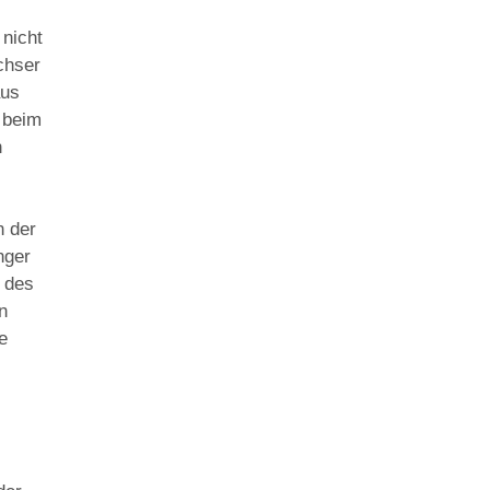
 nicht
chser
aus
 beim
n
n der
nger
n des
n
e