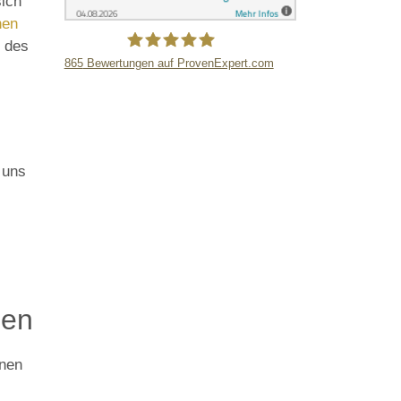
sich
hen
n des
865
Bewertungen auf ProvenExpert.com
LB Detektive GmbH
 uns
i
den
rnen