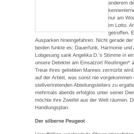
anderem den
kennenlerne
nur am Woc
im Lotto. A
getroffen. 
Ausparken hineingefahren. Nicht gerade der 
beiden funkte es: Dauerfunk, Harmonie und 
Lobgesang sank Angelika D.’s Stimme in eine
unsere Detektei am Einsatzort Reutlingen* 
Treue ihres geliebten Mannes zermürbt wird.
auf der Arbeit, was sonst nie vorgekommen is
stellvertretenden Abteilungsleiters zu ergat
mehrmals abends erfolglos unter seiner Dien
möchte ihre Zweifel aus der Welt räumen. Die
Handlungsplan.
Der silberne Peugeot