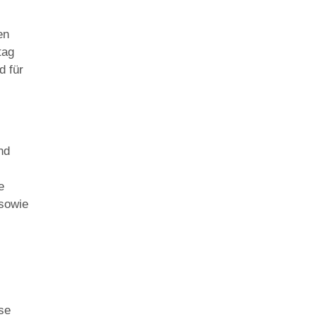
en
tag
d für
nd
e
 sowie
se