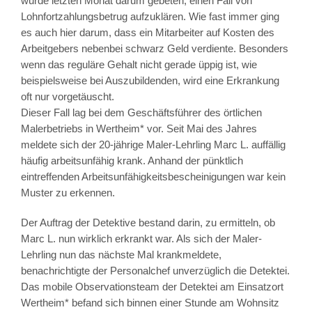
wurde letzten Monat darum gebeten, einen Fall von
Lohnfortzahlungsbetrug aufzuklären. Wie fast immer ging
es auch hier darum, dass ein Mitarbeiter auf Kosten des
Arbeitgebers nebenbei schwarz Geld verdiente. Besonders
wenn das reguläre Gehalt nicht gerade üppig ist, wie
beispielsweise bei Auszubildenden, wird eine Erkrankung
oft nur vorgetäuscht.
Dieser Fall lag bei dem Geschäftsführer des örtlichen
Malerbetriebs in Wertheim* vor. Seit Mai des Jahres
meldete sich der 20-jährige Maler-Lehrling Marc L. auffällig
häufig arbeitsunfähig krank. Anhand der pünktlich
eintreffenden Arbeitsunfähigkeitsbescheinigungen war kein
Muster zu erkennen.
Der Auftrag der Detektive bestand darin, zu ermitteln, ob
Marc L. nun wirklich erkrankt war. Als sich der Maler-
Lehrling nun das nächste Mal krankmeldete,
benachrichtigte der Personalchef unverzüglich die Detektei.
Das mobile Observationsteam der Detektei am Einsatzort
Wertheim* befand sich binnen einer Stunde am Wohnsitz