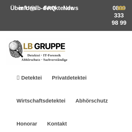
Über Uns
info@lb-detektei.de
FAQ
News
0800
333
98 99
Detektei
Privatdetektei
Wirtschaftsdetektei
Abhörschutz
Honorar
Kontakt