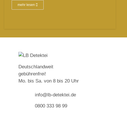
mehr lesen
LB
Det
Deutschlandweit
gebührenfrei!
De
Mo. bis Sa. von 8 bis 20 Uhr
Pr
Wi
info@lb-detektei.de
Ab
0800 333 98 99
La
IT
Te